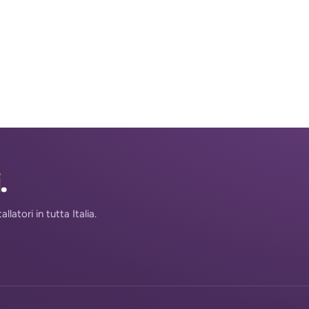
i
.
atori in tutta Italia.