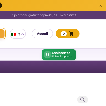
×
0
IT
Assistenza
Richiedi supporto