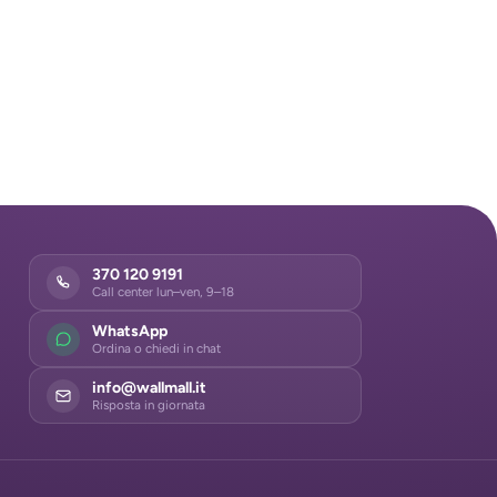
370 120 9191
Call center lun–ven, 9–18
WhatsApp
Ordina o chiedi in chat
info@wallmall.it
Risposta in giornata