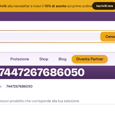
iviti
alla newsletter
e ricevi il
10% di sconto
sul primo ordine
Iscriviti ora
Cerca
Protezione
Shop
Blog
Diventa Partner
7447267686050
N
/
7447267686050
essun prodotto che corrisponde alla tua selezione.