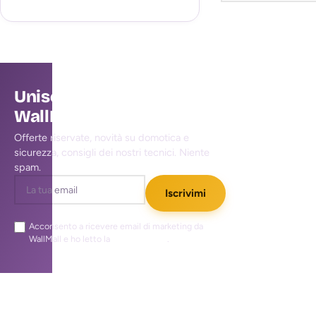
Unisciti alla community
WallMall
Offerte riservate, novità su domotica e
sicurezza, consigli dei nostri tecnici. Niente
spam.
Iscrivimi
Acconsento a ricevere email di marketing da
WallMall e ho letto la
privacy policy
.