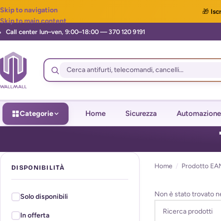
Skip to navigation
🎁
Iscr
Skip to main content
Categorie
Home
Sicurezza
Automazione
Home
/
Prodotto EA
DISPONIBILITÀ
Non è stato trovato n
Solo disponibili
In offerta