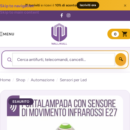
×
🎁
Iscriviti
e ricevi il
10% di sconto
Iscriviti ora
Skip to navigation
Skip to main content
MENU
0
Home
/
Shop
/
Automazione
/
Sensori per Led
ESAURITO