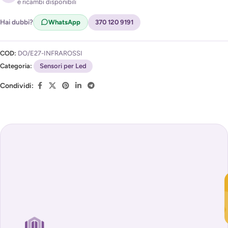
e ricambi disponibili
Acconsento al trattamento dei miei dati per ricevere
l'avviso di disponibilità (
Privacy Policy
)
Hai dubbi?
WhatsApp
370 120 9191
COD:
DO/E27-INFRAROSSI
Categoria:
Sensori per Led
Condividi: