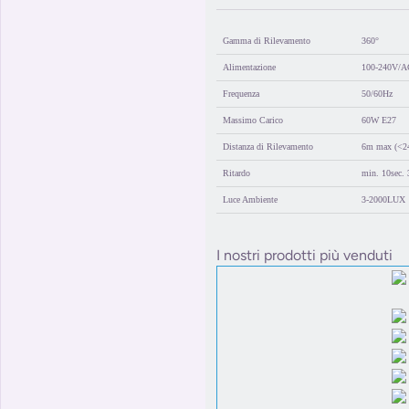
Gamma di Rilevamento
360°
Alimentazione
100-240V/A
Frequenza
50/60Hz
Massimo Carico
60W E27
Distanza di Rilevamento
6m max (<2
Ritardo
min. 10sec. 
Luce Ambiente
3-2000LUX
I nostri prodotti più venduti