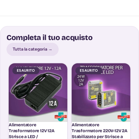
Completa il tuo acquisto
Tutta la categoria →
ESAURITO
ESAURITO
Alimentatore
Alimentatore
In
Trasformatore 12V 12A
Trasformatore 220V-12V 2A
C
Strisce a LED /
Stabilizzato per Strisce a
pe