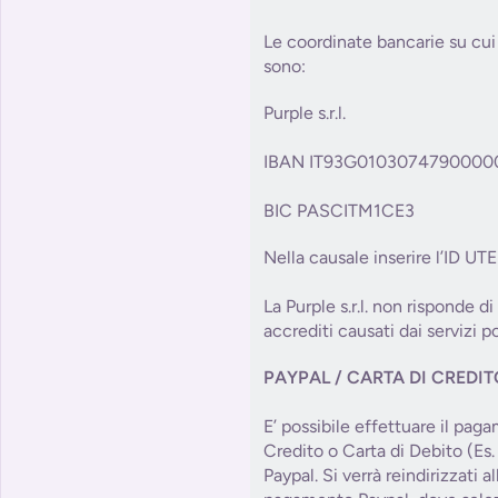
Le coordinate bancarie su cui 
sono:
Purple s.r.l.
IBAN IT93G0103074790000
BIC PASCITM1CE3
Nella causale inserire l’ID UT
La Purple s.r.l. non risponde di
accrediti causati dai servizi po
PAYPAL / CARTA DI CREDI
E’ possibile effettuare il pag
Credito o Carta di Debito (Es.
Paypal. Si verrà reindirizzati 