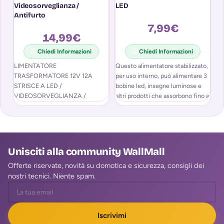
Videosorveglianza /
LED
L
Antifurto
7,99
€
14,99
€
Chiedi Informazioni
Chiedi Informazioni
LIMENTATORE
Questo alimentatore stabilizzato,
I
TRASFORMATORE 12V 12A
per uso interno, può alimentare 3
C
STRISCE A LED /
bobine led, insegne luminose e
P
VIDEOSORVEGLIANZA /
altri prodotti che assorbono fino a
LA
ANTIFURTO ALIMENTATORE
in
TRASFORMATORE 220V-12V
è
12A E’ ideale per: Stricie led
Unisciti alla community WallMall
Offerte riservate, novità su domotica e sicurezza, consigli dei
nostri tecnici. Niente spam.
Iscrivimi