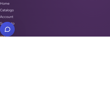
Home
Catalogo
Account
Supporto
INFO
Condizioni di Vendita
Privacy & Cookie Policy
Unisciti a noi
Supporto
REPARTI
Antifurti e sicurezza
Automazione cancelli
Videosorveglianza
Domotica e Arduino