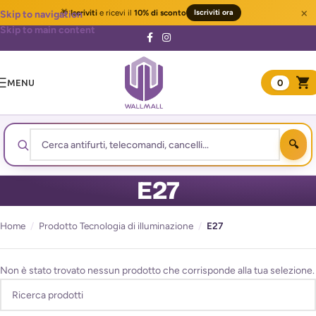
×
🎁
Iscriviti
e ricevi il
10% di sconto
Iscriviti ora
Skip to navigation
Skip to main content
MENU
0
E27
Home
/
Prodotto Tecnologia di illuminazione
/
E27
Non è stato trovato nessun prodotto che corrisponde alla tua selezione.