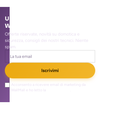
Unisciti alla community
WallMall
Offerte riservate, novità su domotica e
sicurezza, consigli dei nostri tecnici. Niente
spam.
Iscrivimi
Acconsento a ricevere email di marketing da
WallMall e ho letto la
privacy policy
.