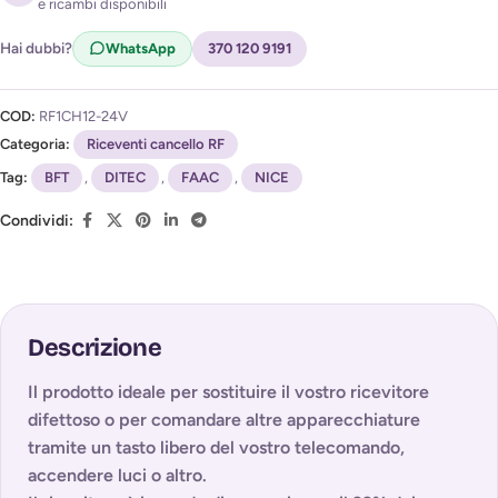
e ricambi disponibili
Acconsento al trattamento dei miei dati per ricevere
l'avviso di disponibilità (
Privacy Policy
)
Hai dubbi?
WhatsApp
370 120 9191
COD:
RF1CH12-24V
Categoria:
Riceventi cancello RF
Tag:
BFT
,
DITEC
,
FAAC
,
NICE
Condividi:
Descrizione
Il prodotto ideale per sostituire il vostro ricevitore
difettoso o per comandare altre apparecchiature
tramite un tasto libero del vostro telecomando,
accendere luci o altro.