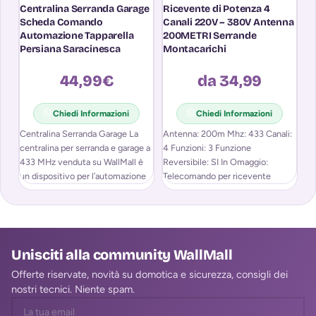
Centralina Serranda Garage
Ricevente di Potenza 4
Ri
Scheda Comando
Canali 220V – 380V Antenna
A
Automazione Tapparella
200METRI Serrande
MH
Persiana Saracinesca
Montacarichi
T
44,99
€
da 34,99
Chiedi Informazioni
Chiedi Informazioni
Centralina Serranda Garage La
Antenna: 200m Mhz: 433 Canali:
Co
centralina per serranda e garage a
4 Funzioni: 3 Funzione
Te
433 MHz venduta su WallMall è
Reversibile: SI In Omaggio:
re
un dispositivo per l’automazione
Telecomando per ricevente
de
Ri
Unisciti alla community WallMall
Offerte riservate, novità su domotica e sicurezza, consigli dei
nostri tecnici. Niente spam.