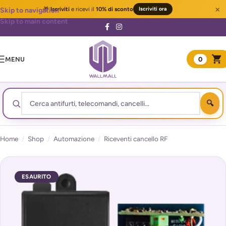
×
🎁
Iscriviti
e ricevi il
10% di sconto
Iscriviti ora
Skip to navigation
Skip to main content
MENU
0
Home
/
Shop
/
Automazione
/
Riceventi cancello RF
ESAURITO