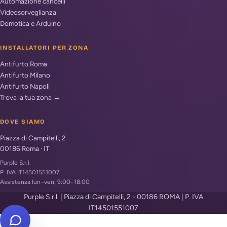
Automazione cancelli
Videosorveglianza
Domotica e Arduino
INSTALLATORI PER ZONA
Antifurto Roma
Antifurto Milano
Antifurto Napoli
Trova la tua zona →
DOVE SIAMO
Piazza di Campitelli, 2
00186
Roma
·
IT
Purple S.r.l.
P. IVA IT14501551007
Assistenza lun–ven, 9:00–18:00
Purple S.r.l. | Piazza di Campitelli, 2 - 00186 ROMA | P. IVA
IT14501551007