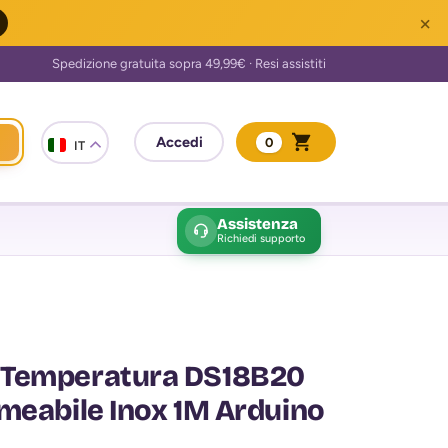
×
0
IT
Assistenza
Richiedi supporto
 Temperatura DS18B20
meabile Inox 1M Arduino