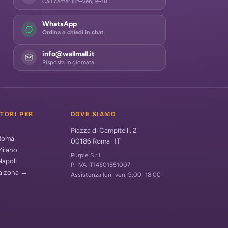
Call center lun–ven, 9–18
WhatsApp
Ordina o chiedi in chat
info@wallmall.it
Risposta in giornata
ATORI PER
DOVE SIAMO
Piazza di Campitelli, 2
 Roma
00186
Roma
·
IT
Milano
Purple S.r.l.
Napoli
P. IVA IT14501551007
ua zona →
Assistenza lun–ven, 9:00–18:00