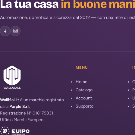
La tua casa
in buone man
Automazione, domotica e sicurezza dal 2012 — con una rete di install
MENU
I
Home
C
Catalogo
P
Account
U
WallMall.it
è un marchio registrato
Supporto
S
dalla
Purple S.r.l.
Registrazione N° 018179831
Ufficio Marchi Europeo