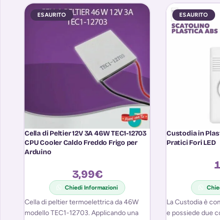
ESAURITO
ESAURITO
Cella di Peltier 12V 3A 46W TEC1-12703
Custodia in Pla
CPU Cooler Caldo Freddo Frigo per
Pratici Fori LED
Arduino
1
3,99
€
Chiedi Informazioni
Chie
Cella di peltier termoelettrica da 46W
La Custodia è com
modello TEC1-12703. Applicando una
e possiede due co