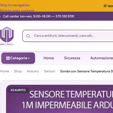
Skip to navigation
🎁
Iscr
Skip to main content
Categorie
Home
Sicurezza
Automazione
Home
/
Shop
/
Arduino
/
Sensori
/
Sonda con Sensore Temperatura D
ESAURITO