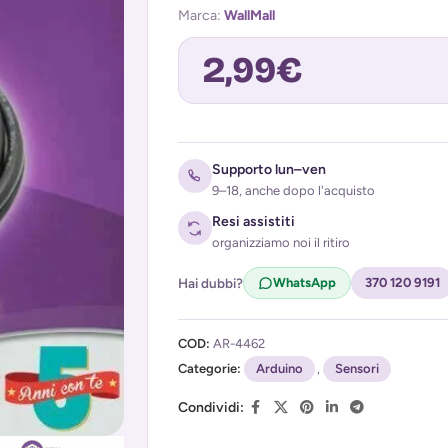
Marca:
WallMall
2,99
€
Avvisami quando torna disponibile
Supporto lun–ven
9–18, anche dopo l'acquisto
Resi assistiti
organizziamo noi il ritiro
Hai dubbi?
WhatsApp
370 120 9191
COD:
AR-4462
Acconsento al trattamento dei miei d
Categorie:
(
Privacy Policy
Arduino
)
,
Sensori
Condividi: