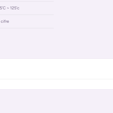
5’C ~ 125’c
 cifre