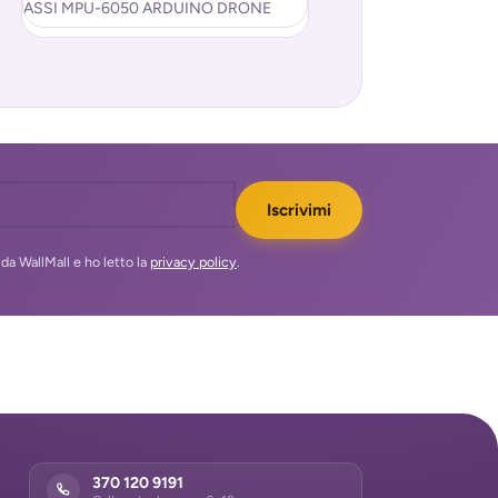
ASSI MPU-6050 ARDUINO DRONE
NETWORK REMOTO A
Modulo arduino GY-80, 6 assi.
wifi ESP12E basato sul
Interfaccia 12C, che permette di
ESP8266. Caratterist
interfacciare
Iscrivimi
da WallMall e ho letto la
privacy policy
.
370 120 9191