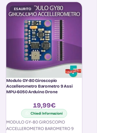
ESAURITO
ESAURITO
Modulo GY-80 Giroscopio
Modulo Seriale WiFi
Accellerometro Barometro 9 Assi
ESP8266 Rom 4M Io
MPU-6050 Arduino Drone
Remoto Arduino
19,99
€
3,9
Chiedi Informazioni
Chiedi In
MODULO GY-80 GIROSCOPIO
MODULO SERIALE WIF
ACCELLEROMETRO BAROMETRO 9
ESP12E ESP8266 RO