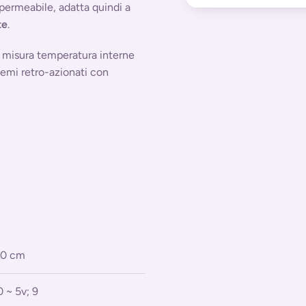
permeabile, adatta quindi a
te
.
i, misura temperatura interne
temi retro-azionati con
00 cm
0 ~ 5v; 9