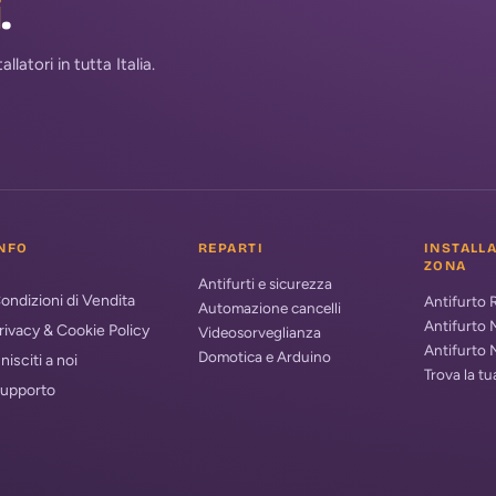
i
.
atori in tutta Italia.
NFO
REPARTI
INSTALL
ZONA
Antifurti e sicurezza
ondizioni di Vendita
Antifurto
Automazione cancelli
Antifurto 
rivacy & Cookie Policy
Videosorveglianza
Antifurto 
Domotica e Arduino
nisciti a noi
Trova la t
upporto