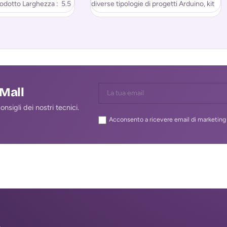
odotto Larghezza : 5.5
diverse tipologie di progetti Arduino, kit
adatto ai principianti. Riceverai
lMall
nsigli dei nostri tecnici.
Acconsento a ricevere email di marketing 