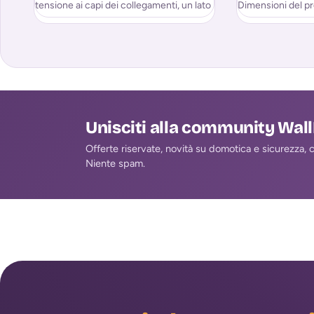
tensione ai capi dei collegamenti, un lato
Dimensioni del pr
della cella si
CM
Unisciti alla community Wal
Offerte riservate, novità su domotica e sicurezza, co
Niente spam.