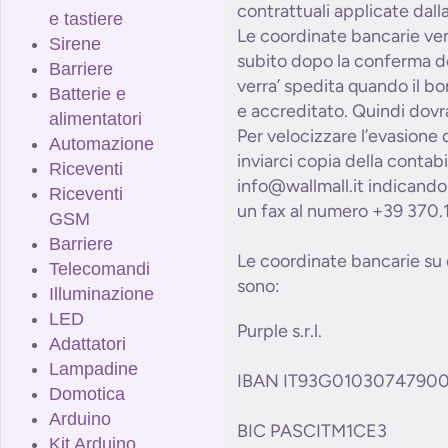
contrattuali applicate dal
e tastiere
Le coordinate bancarie ve
Sirene
subito dopo la conferma de
Barriere
verra’ spedita quando il bon
Batterie e
e accreditato. Quindi dovra
alimentatori
Per velocizzare l’evasione 
Automazione
inviarci copia della contabi
Riceventi
info@wallmall.it indicando 
Riceventi
un fax al numero +39 370.
GSM
Barriere
Le coordinate bancarie su c
Telecomandi
sono:
Illuminazione
LED
Purple s.r.l.
Adattatori
Lampadine
IBAN IT93G0103074790
Domotica
Arduino
BIC PASCITM1CE3
Kit Arduino