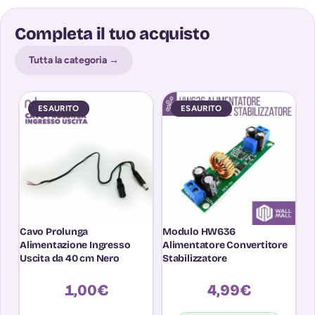
Completa il tuo acquisto
Tutta la categoria →
ESAURITO
ESAURITO
Cavo Prolunga
Modulo HW636
M
Alimentazione Ingresso
Alimentatore Convertitore
E
Uscita da 40 cm Nero
Stabilizzatore
R
A
1,00
€
4,99
€