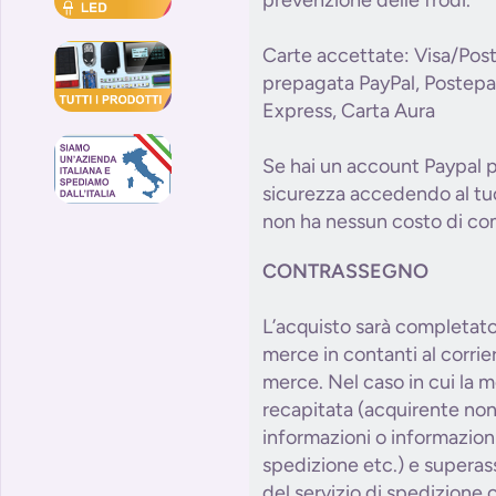
prevenzione delle frodi.
Carte accettate: Visa/Pos
prepagata PayPal, Postepa
Express, Carta Aura
Se hai un account Paypal p
sicurezza accedendo al tuo
non ha nessun costo di com
CONTRASSEGNO
L’acquisto sarà completat
merce in contanti al corri
merce. Nel caso in cui la 
recapitata (acquirente non
informazioni o informazioni 
spedizione etc.) e superass
del servizio di spedizione o