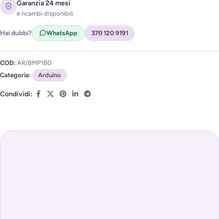
Garanzia 24 mesi
e ricambi disponibili
Acconsento al trattamento dei miei dati per ricevere
l'avviso di disponibilità (
Privacy Policy
)
Hai dubbi?
WhatsApp
370 120 9191
COD:
AR/BMP180
Categoria:
Arduino
Condividi: