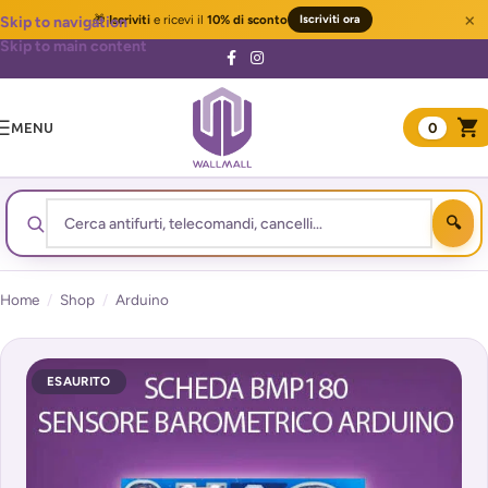
×
🎁
Iscriviti
e ricevi il
10% di sconto
Iscriviti ora
Skip to navigation
Skip to main content
MENU
0
Home
/
Shop
/
Arduino
ESAURITO