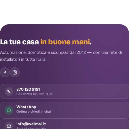
La tua casa
in buone mani
.
Automazione, domotica e sicurezza dal 2012 — con una rete di
installatori in tutta Italia.
370 120 9191
Call center lun–ven, 9–18
WhatsApp
Ordina o chiedi in chat
info@wallmall.it
Risposta in giornata