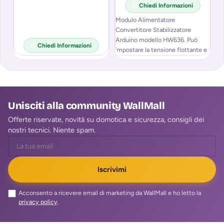
Chiedi Informazioni
Modulo Alimentatore
Convertitore Stabilizzatore
SP
Arduino modello HW636. Può
T
Chiedi Informazioni
impostare la tensione flottante e
la corrente di carica.
Rivestimento in rame
Unisciti alla community WallMall
Offerte riservate, novità su domotica e sicurezza, consigli dei
nostri tecnici. Niente spam.
Iscrivimi
Acconsento a ricevere email di marketing da WallMall e ho letto la
privacy policy
.