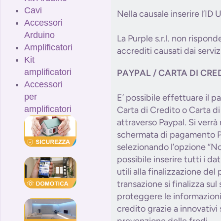
Cavi
Nella causale inserire l’ID
Accessori
Arduino
La Purple s.r.l. non risponde
Amplificatori
accrediti causati dai serviz
Kit
amplificatori
PAYPAL / CARTA DI CRE
Accessori
per
E’ possibile effettuare il
amplificatori
Carta di Credito o Carta d
attraverso Paypal. Si verrà r
schermata di pagamento P
selezionando l’opzione “No
possibile inserire tutti i da
utili alla finalizzazione de
transazione si finalizza sul
proteggere le informazioni 
credito grazie a innovativi 