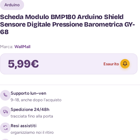
Arduino
Scheda Modulo BMP180 Arduino Shield
Sensore Digitale Pressione Barometrica GY-
68
Marca:
WallMall
5,99
€
Esaurito
Avvisami quando torna disponibile
Supporto lun–ven
9–18, anche dopo l'acquisto
Spedizione 24/48h
tracciata fino alla porta
Resi assistiti
organizziamo noi il ritiro