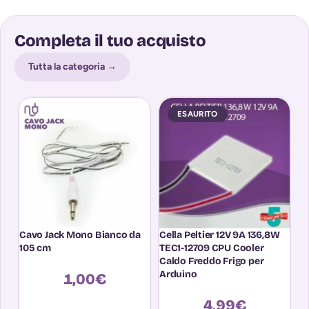
Completa il tuo acquisto
Tutta la categoria →
ESAURITO
Cavo Jack Mono Bianco da
Cella Peltier 12V 9A 136,8W
F
105 cm
TEC1-12709 CPU Cooler
A
Caldo Freddo Frigo per
C
Arduino
1,00
€
4,99
€