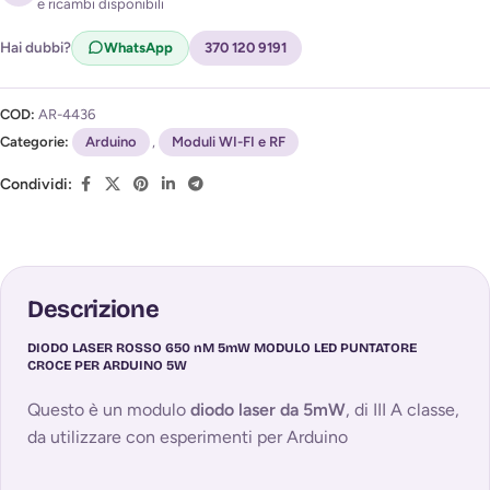
e ricambi disponibili
Acconsento al trattamento dei miei dati per ricevere
l'avviso di disponibilità (
Privacy Policy
)
Hai dubbi?
WhatsApp
370 120 9191
COD:
AR-4436
Categorie:
Arduino
,
Moduli WI-FI e RF
Condividi:
Descrizione
DIODO LASER ROSSO 650 nM 5mW MODULO LED PUNTATORE
CROCE PER ARDUINO 5W
Questo è un modulo
diodo laser da 5mW
, di III A classe,
da utilizzare con esperimenti per Arduino