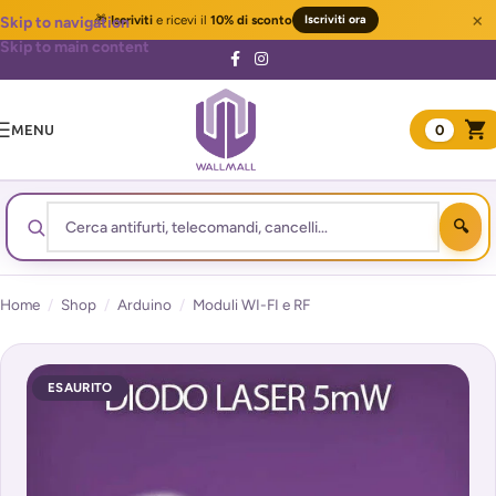
×
🎁
Iscriviti
e ricevi il
10% di sconto
Iscriviti ora
Skip to navigation
Skip to main content
MENU
0
Home
/
Shop
/
Arduino
/
Moduli WI-FI e RF
ESAURITO