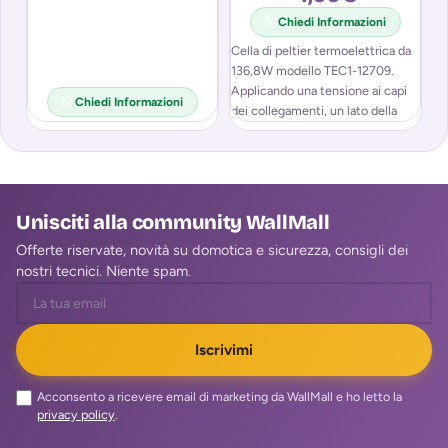
Chiedi Informazioni
Cella di peltier termoelettrica da
Ca
136,8W modello TEC1-12709.
RX
Applicando una tensione ai capi
tr
Chiedi Informazioni
dei collegamenti, un lato della
di
cella si
Po
Unisciti alla community WallMall
Offerte riservate, novità su domotica e sicurezza, consigli dei
nostri tecnici. Niente spam.
Iscrivimi
Acconsento a ricevere email di marketing da WallMall e ho letto la
privacy policy
.