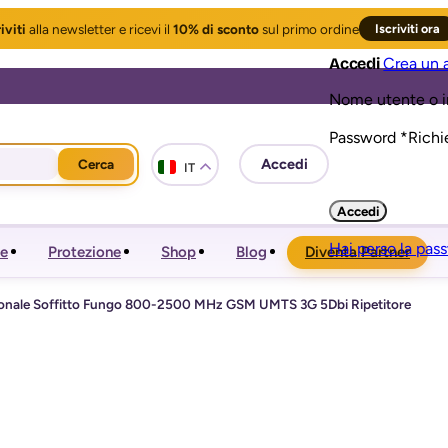
iviti
alla newsletter
e ricevi il
10% di sconto
sul primo ordine
Iscriviti ora
Accedi
Crea un 
Nome utente o i
Password
*
Richi
Cerca
IT
Accedi
Hai perso la pas
e
Protezione
Shop
Blog
Diventa Partner
onale Soffitto Fungo 800-2500 MHz GSM UMTS 3G 5Dbi Ripetitore