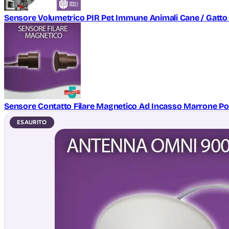
Sensore Volumetrico PIR Pet Immune Animali Cane / Gatto 
Sensore Contatto Filare Magnetico Ad Incasso Marrone Por
ESAURITO