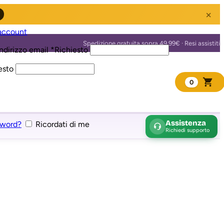
×
account
ndirizzo email
*
Richiesto
esto
0
Assistenza
sword?
Ricordati di me
Richiedi supporto