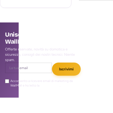
Unisciti alla community
WallMall
Offerte riservate, novità su domotica e
sicurezza, consigli dei nostri tecnici. Niente
spam.
Iscrivimi
Acconsento a ricevere email di marketing da
WallMall e ho letto la
privacy policy
.