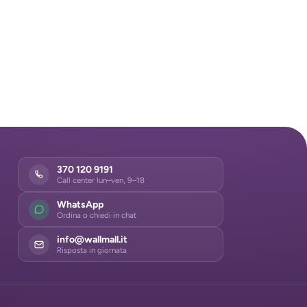
370 120 9191
Call center lun–ven, 9–18
WhatsApp
Ordina o chiedi in chat
info@wallmall.it
Risposta in giornata