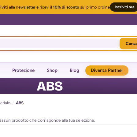
iviti
alla newsletter
e ricevi il
10% di sconto
sul primo ordine
Iscriviti ora
Cerca
Protezione
Shop
Blog
Diventa Partner
ABS
eriale
/
ABS
essun prodotto che corrisponde alla tua selezione.