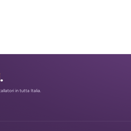
i
.
atori in tutta Italia.