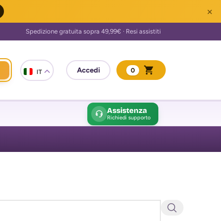
×
0
IT
Assistenza
Richiedi supporto