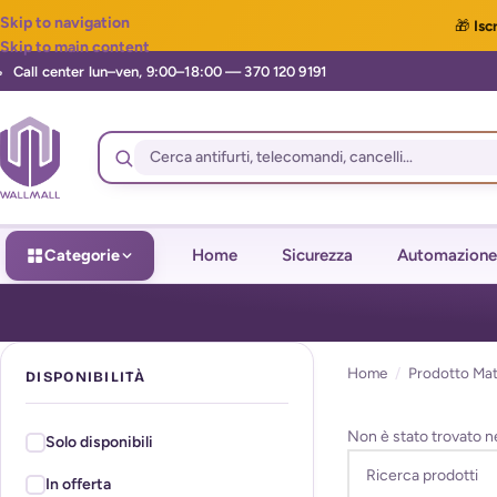
Skip to navigation
🎁
Iscr
Skip to main content
Categorie
Home
Sicurezza
Automazione
Home
/
Prodotto Mat
DISPONIBILITÀ
Non è stato trovato n
Solo disponibili
In offerta