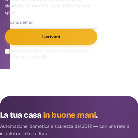
sicurezza, consigli dei nostri tecnici. Niente
spam.
Iscrivimi
Acconsento a ricevere email di marketing da
WallMall e ho letto la
privacy policy
.
La tua casa
in buone mani
.
Automazione, domotica e sicurezza dal 2012 — con una rete di
installatori in tutta Italia.