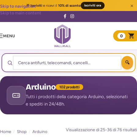
×
🎁
Iscriviti
e ricevi il
10% di sconto
Iscriviti ora
Skip to navigation
Skip to main content
MENU
0
Arduino
102 prodotti
Tutti i prodotti della categoria Arduino, selezionati
e spediti in 24/48h.
Visualizzazione di 25-36 di 76 risultati
Home
/
Shop
/
Arduino