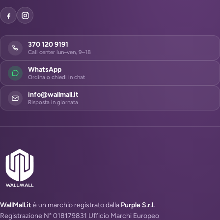
370 120 9191
Call center lun–ven, 9–18
WhatsApp
Ordina o chiedi in chat
info@wallmall.it
Risposta in giornata
WallMall.it
è un marchio registrato dalla
Purple S.r.l.
Registrazione N° 018179831 Ufficio Marchi Europeo