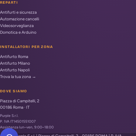
REPARTI
Antifurti e sicurezza
Automazione cancelli
Videosorveglianza
Domotica e Arduino
INSTALLATORI PER ZONA
Antifurto Roma
Antifurto Milano
Antifurto Napoli
Trova la tua zona →
DOVE SIAMO
Piazza di Campitelli, 2
00186
Roma
·
IT
Purple S.r.l.
P. IVA IT14501551007
Assistenza lun–ven, 9:00–18:00