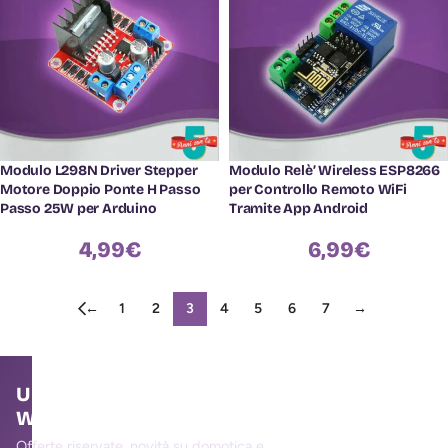
Modulo L298N Driver Stepper
Modulo Relè’ Wireless ESP8266
Motore Doppio Ponte H Passo
per Controllo Remoto WiFi
Passo 25W per Arduino
Tramite App Android
4,99
€
6,99
€
←
1
2
3
4
5
6
7
→
Unisciti alla community
WallMall
Offerte riservate, novità su domotica e