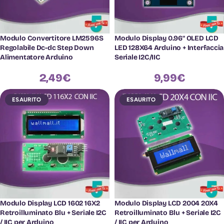
Modulo Convertitore LM2596S
Modulo Display 0.96″ OLED LCD
Regolabile Dc-dc Step Down
LED 128X64 Arduino + Interfaccia
Alimentatore Arduino
Seriale I2C/IIC
2,49
€
9,99
€
ESAURITO
ESAURITO
Modulo Display LCD 1602 16X2
Modulo Display LCD 2004 20X4
Retroilluminato Blu + Seriale I2C
Retroilluminato Blu + Seriale I2C
/ IIC per Arduino
/ IIC per Arduino