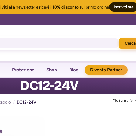
iviti
alla newsletter
e ricevi il
10% di sconto
sul primo ordine
Iscriviti ora
Cerca
Protezione
Shop
Blog
Diventa Partner
DC12-24V
Mostra
9
taggio
/
DC12-24V