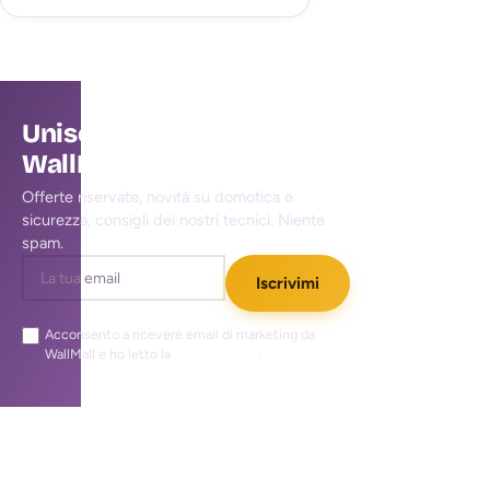
Unisciti alla community
WallMall
Offerte riservate, novità su domotica e
sicurezza, consigli dei nostri tecnici. Niente
spam.
Iscrivimi
Acconsento a ricevere email di marketing da
WallMall e ho letto la
privacy policy
.