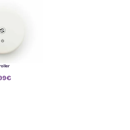
oller
99
€