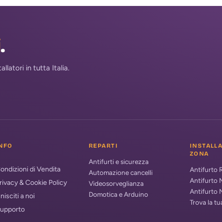
i
.
atori in tutta Italia.
NFO
REPARTI
INSTALL
ZONA
Antifurti e sicurezza
ondizioni di Vendita
Antifurto
Automazione cancelli
Antifurto 
rivacy & Cookie Policy
Videosorveglianza
Antifurto 
Domotica e Arduino
nisciti a noi
Trova la t
upporto