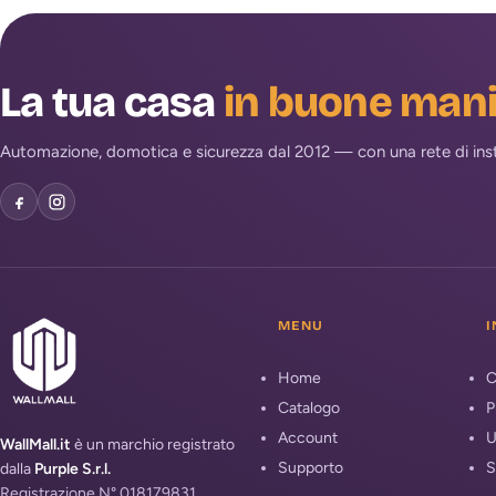
La tua casa
in buone man
Automazione, domotica e sicurezza dal 2012 — con una rete di install
MENU
I
Home
C
Catalogo
P
Account
U
WallMall.it
è un marchio registrato
Supporto
S
dalla
Purple S.r.l.
Registrazione N° 018179831