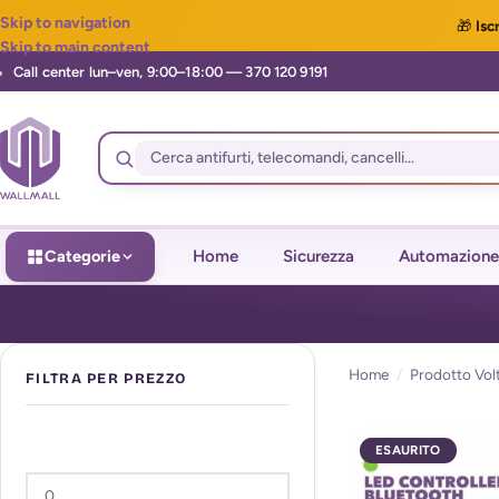
Skip to navigation
🎁
Iscr
Skip to main content
Categorie
Home
Sicurezza
Automazione
Home
/
Prodotto Vol
FILTRA PER PREZZO
ESAURITO