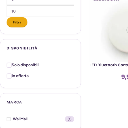
Filtra
DISPONIBILITÀ
LED Bluetooth Contr
Solo disponibili
9,
In offerta
MARCA
WallMall
(1)