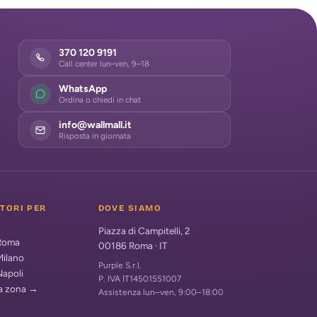
370 120 9191
Call center lun–ven, 9–18
WhatsApp
Ordina o chiedi in chat
info@wallmall.it
Risposta in giornata
ATORI PER
DOVE SIAMO
Piazza di Campitelli, 2
 Roma
00186
Roma
·
IT
Milano
Purple S.r.l.
Napoli
P. IVA IT14501551007
ua zona →
Assistenza lun–ven, 9:00–18:00