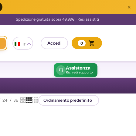
×
0
IT
Assistenza
Richiedi supporto
24
36