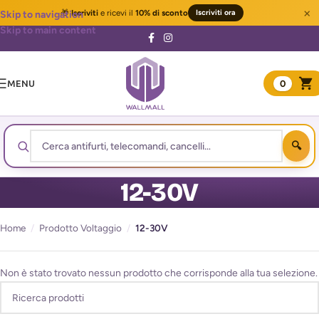
×
🎁
Iscriviti
e ricevi il
10% di sconto
Iscriviti ora
Skip to navigation
Skip to main content
MENU
0
12-30V
Home
/
Prodotto Voltaggio
/
12-30V
Non è stato trovato nessun prodotto che corrisponde alla tua selezione.