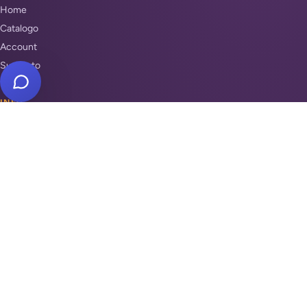
Home
Catalogo
Account
Supporto
INFO
Condizioni di Vendita
Privacy & Cookie Policy
Unisciti a noi
Supporto
REPARTI
Antifurti e sicurezza
Automazione cancelli
Videosorveglianza
Domotica e Arduino