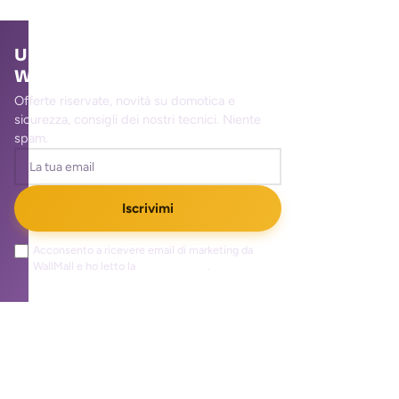
Unisciti alla community
WallMall
Offerte riservate, novità su domotica e
sicurezza, consigli dei nostri tecnici. Niente
spam.
Iscrivimi
Acconsento a ricevere email di marketing da
WallMall e ho letto la
privacy policy
.