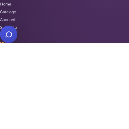
Home
Catalogo
Account
Supporto
INFO
Condizioni di Vendita
Privacy & Cookie Policy
Unisciti a noi
Supporto
REPARTI
Antifurti e sicurezza
Automazione cancelli
Videosorveglianza
Domotica e Arduino