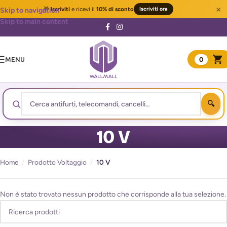
×
🎁
Iscriviti
e ricevi il
10% di sconto
Iscriviti ora
Skip to navigation
Skip to main content
MENU
0
10 V
Home
/
Prodotto Voltaggio
/
10 V
Non è stato trovato nessun prodotto che corrisponde alla tua selezione.