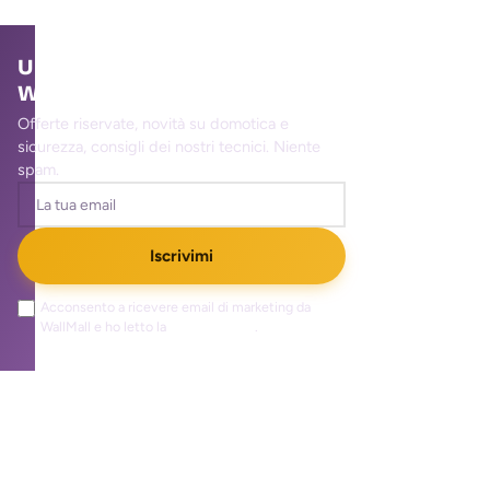
Unisciti alla community
WallMall
Offerte riservate, novità su domotica e
sicurezza, consigli dei nostri tecnici. Niente
spam.
Iscrivimi
Acconsento a ricevere email di marketing da
WallMall e ho letto la
privacy policy
.