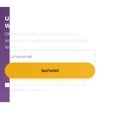
Unisciti alla community
WallMall
Offerte riservate, novità su domotica e
sicurezza, consigli dei nostri tecnici. Niente
spam.
Iscrivimi
Acconsento a ricevere email di marketing da
WallMall e ho letto la
privacy policy
.