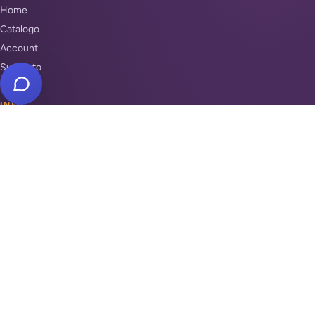
Home
Catalogo
Account
Supporto
INFO
Condizioni di Vendita
Privacy & Cookie Policy
Unisciti a noi
Supporto
REPARTI
Antifurti e sicurezza
Automazione cancelli
Videosorveglianza
Domotica e Arduino