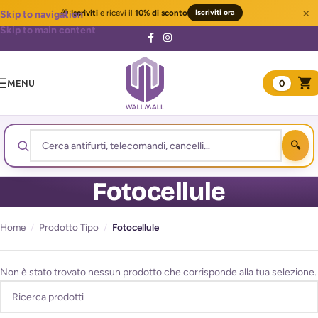
×
🎁
Iscriviti
e ricevi il
10% di sconto
Iscriviti ora
Skip to navigation
Skip to main content
MENU
0
Fotocellule
Home
/
Prodotto Tipo
/
Fotocellule
Non è stato trovato nessun prodotto che corrisponde alla tua selezione.