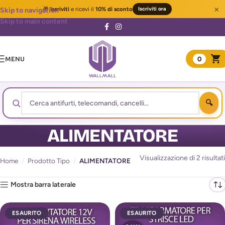
×
🎁
Iscriviti
e ricevi il
10% di sconto
Iscriviti ora
Skip to navigation
Skip to main content
MENU
0
ALIMENTATORE
Visualizzazione di 2 risultati
Home
/
Prodotto Tipo
/
ALIMENTATORE
Mostra barra laterale
ESAURITO
ESAURITO