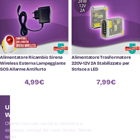
Alimentatore Ricambio Sirena
Alimentatore Trasformatore
Wireless Esterna Lampeggiante
220V-12V 2A Stabilizzato per
SOS Allarme Antifurto
Strisce a LED
4,99
€
7,99
€
Unisciti alla community
WallMall
Offerte riservate, novità su domotica e
sicurezza, consigli dei nostri tecnici. Niente
spam.