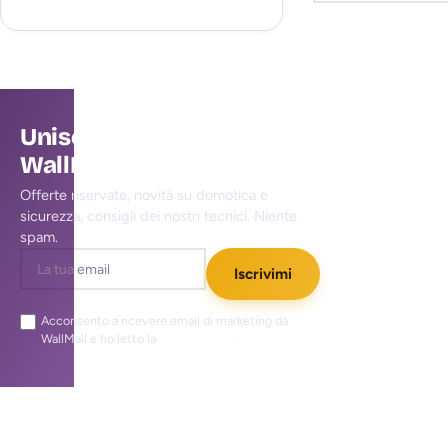
Unisciti alla community
WallMall
Offerte riservate, novità su domotica e
sicurezza, consigli dei nostri tecnici. Niente
spam.
Iscrivimi
Acconsento a ricevere email di marketing da
WallMall e ho letto la
privacy policy
.