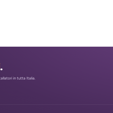
i
.
atori in tutta Italia.