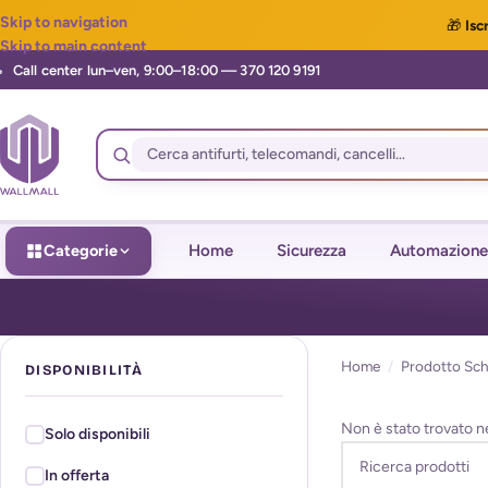
Skip to navigation
🎁
Iscr
Skip to main content
Categorie
Home
Sicurezza
Automazione
Home
/
Prodotto Sch
DISPONIBILITÀ
Non è stato trovato n
Solo disponibili
In offerta