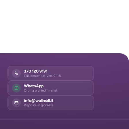
370 120 9191
Call center lun–ven, 9–18
WhatsApp
Ordina o chiedi in chat
info@wallmall.it
Risposta in giornata