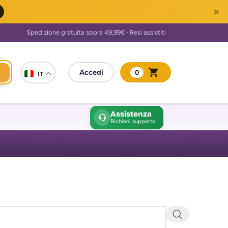
×
0
IT
Assistenza
Richiedi supporto