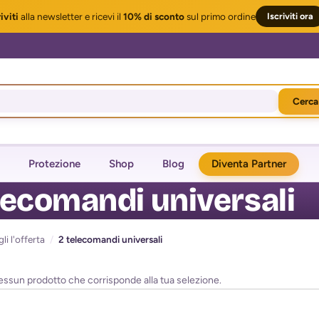
iviti
alla newsletter
e ricevi il
10% di sconto
sul primo ordine
Iscriviti ora
Cerca
Protezione
Shop
Blog
Diventa Partner
lecomandi universali
li l'offerta
/
2 telecomandi universali
essun prodotto che corrisponde alla tua selezione.