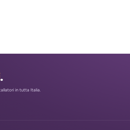
i
.
atori in tutta Italia.