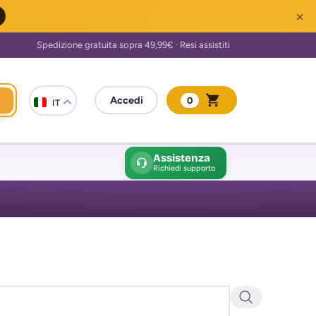
×
0
IT
Assistenza
Richiedi supporto