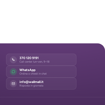
370 120 9191
Call center lun–ven, 9–18
WhatsApp
Ordina o chiedi in chat
info@wallmall.it
Risposta in giornata