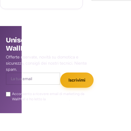
Unisciti alla community
WallMall
Offerte riservate, novità su domotica e
sicurezza, consigli dei nostri tecnici. Niente
spam.
Iscrivimi
Acconsento a ricevere email di marketing da
WallMall e ho letto la
privacy policy
.