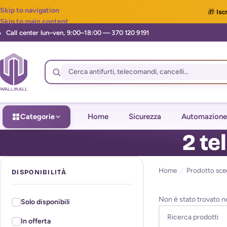
Skip to navigation
🎁
Iscr
Skip to main content
Categorie
Home
Sicurezza
Automazione
2 te
Home
/
Prodotto sceg
DISPONIBILITÀ
Non è stato trovato n
Solo disponibili
In offerta