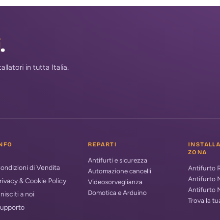
i
.
atori in tutta Italia.
NFO
REPARTI
INSTALL
ZONA
Antifurti e sicurezza
ondizioni di Vendita
Antifurto
Automazione cancelli
Antifurto 
rivacy & Cookie Policy
Videosorveglianza
Antifurto 
Domotica e Arduino
nisciti a noi
Trova la t
upporto