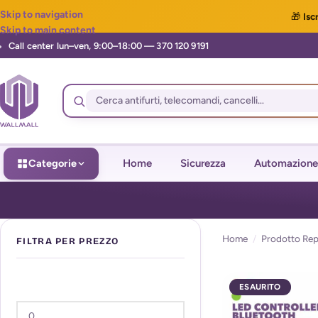
Skip to navigation
🎁
Iscr
Skip to main content
Categorie
Home
Sicurezza
Automazione
Home
/
Prodotto Rep
FILTRA PER PREZZO
ESAURITO