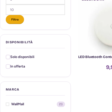
Filtra
DISPONIBILITÀ
LED Bluetooth Contr
Solo disponibili
9,
In offerta
MARCA
WallMall
(1)