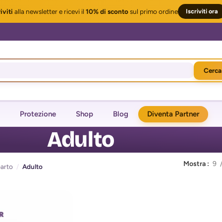
iviti
alla newsletter
e ricevi il
10% di sconto
sul primo ordine
Iscriviti ora
Cerca
Protezione
Shop
Blog
Diventa Partner
Adulto
Mostra
9
arto
/
Adulto