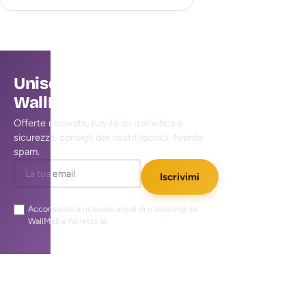
Unisciti alla community
WallMall
Offerte riservate, novità su domotica e
sicurezza, consigli dei nostri tecnici. Niente
spam.
Iscrivimi
Acconsento a ricevere email di marketing da
WallMall e ho letto la
privacy policy
.