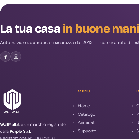
La tua casa
in buone man
Automazione, domotica e sicurezza dal 2012 — con una rete di install
MENU
I
Home
C
Catalogo
P
Account
U
WallMall.it
è un marchio registrato
Supporto
S
dalla
Purple S.r.l.
Registrazione N° 018179831