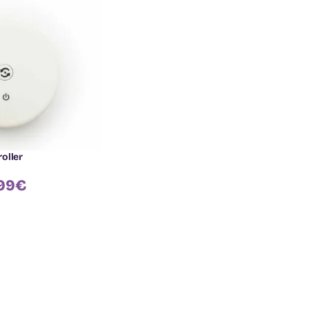
oller
99
€