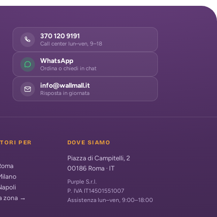
370 120 9191
Call center lun–ven, 9–18
WhatsApp
Ordina o chiedi in chat
info@wallmall.it
Risposta in giornata
ATORI PER
DOVE SIAMO
Piazza di Campitelli, 2
 Roma
00186
Roma
·
IT
Milano
Purple S.r.l.
Napoli
P. IVA IT14501551007
ua zona →
Assistenza lun–ven, 9:00–18:00