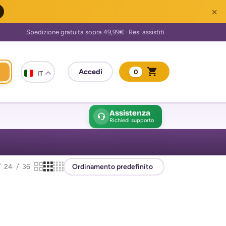
×
0
IT
Assistenza
Richiedi supporto
24
36