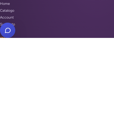
Home
Catalogo
Account
Supporto
INFO
Condizioni di Vendita
Privacy & Cookie Policy
Unisciti a noi
Supporto
REPARTI
Antifurti e sicurezza
Automazione cancelli
Videosorveglianza
Domotica e Arduino