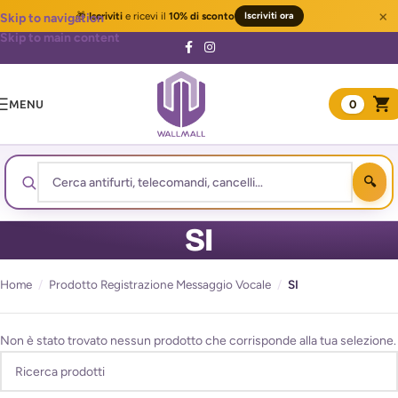
×
🎁
Iscriviti
e ricevi il
10% di sconto
Iscriviti ora
Skip to navigation
Skip to main content
MENU
0
SI
Home
/
Prodotto Registrazione Messaggio Vocale
/
SI
Non è stato trovato nessun prodotto che corrisponde alla tua selezione.