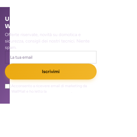
Unisciti alla community
WallMall
Offerte riservate, novità su domotica e
sicurezza, consigli dei nostri tecnici. Niente
spam.
Iscrivimi
Acconsento a ricevere email di marketing da
WallMall e ho letto la
privacy policy
.