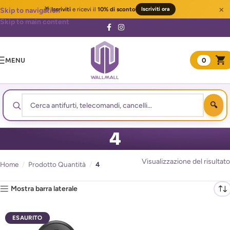
×
🎁
Iscriviti
e ricevi il
10% di sconto
Iscriviti ora
Skip to navigation
Skip to main content
MENU
0
4
Visualizzazione del risultato
Home
/
Prodotto Quantità
/
4
Mostra barra laterale
ESAURITO