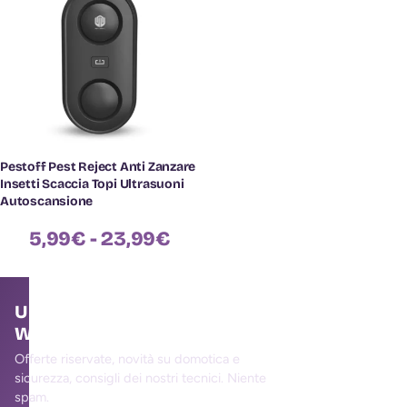
Pestoff Pest Reject Anti Zanzare
Insetti Scaccia Topi Ultrasuoni
Autoscansione
5,99
€
-
23,99
€
Unisciti alla community
WallMall
Offerte riservate, novità su domotica e
sicurezza, consigli dei nostri tecnici. Niente
spam.