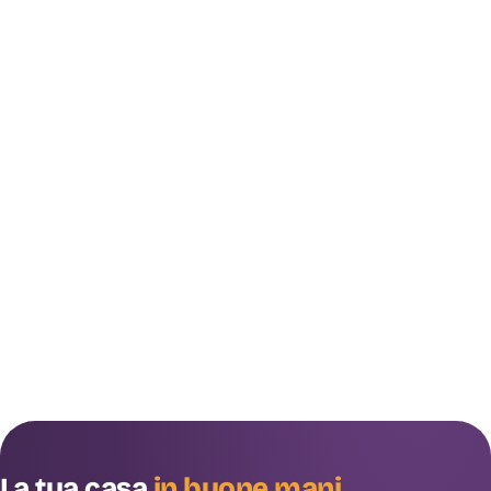
La tua casa
in buone mani
.