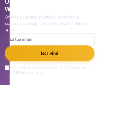
Unisciti alla community
WallMall
Offerte riservate, novità su domotica e
sicurezza, consigli dei nostri tecnici. Niente
spam.
Iscrivimi
Acconsento a ricevere email di marketing da
WallMall e ho letto la
privacy policy
.