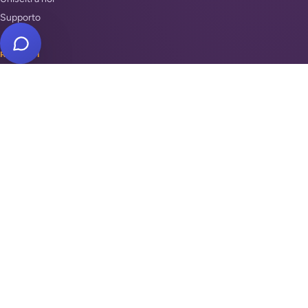
Supporto
REPARTI
Antifurti e sicurezza
Automazione cancelli
Videosorveglianza
Domotica e Arduino
INSTALLATORI PER ZONA
Antifurto Roma
Antifurto Milano
Antifurto Napoli
Trova la tua zona →
DOVE SIAMO
Piazza di Campitelli, 2
00186
Roma
·
IT