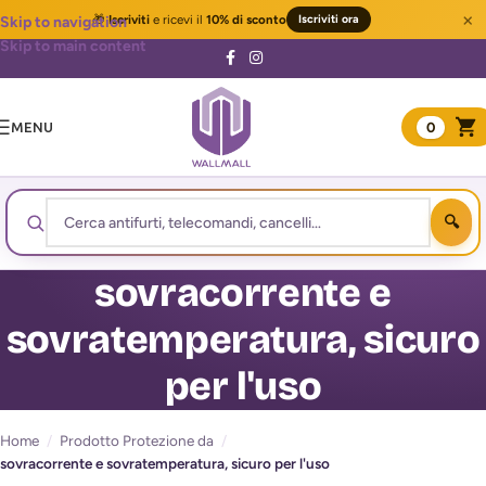
×
🎁
Iscriviti
e ricevi il
10% di sconto
Iscriviti ora
Skip to navigation
Skip to main content
MENU
0
sovracorrente e
sovratemperatura, sicuro
per l'uso
Home
/
Prodotto Protezione da
/
sovracorrente e sovratemperatura, sicuro per l'uso