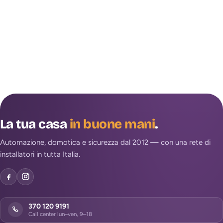
La tua casa
in buone mani
.
Automazione, domotica e sicurezza dal 2012 — con una rete di
installatori in tutta Italia.
370 120 9191
Call center lun–ven, 9–18