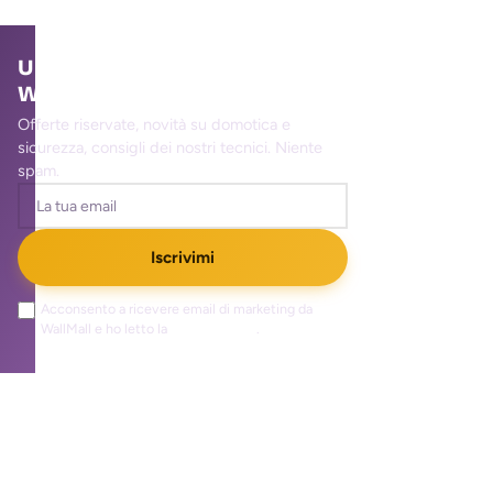
Unisciti alla community
WallMall
Offerte riservate, novità su domotica e
sicurezza, consigli dei nostri tecnici. Niente
spam.
Iscrivimi
Acconsento a ricevere email di marketing da
WallMall e ho letto la
privacy policy
.