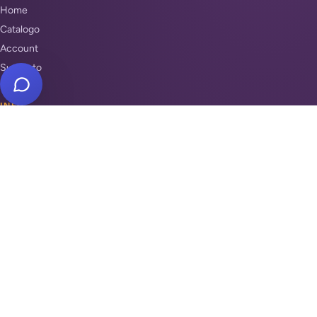
Home
Catalogo
Account
Supporto
INFO
Condizioni di Vendita
Privacy & Cookie Policy
Unisciti a noi
Supporto
REPARTI
Antifurti e sicurezza
Automazione cancelli
Videosorveglianza
Domotica e Arduino