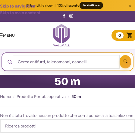
×
🎁
Iscriviti
e ricevi il
10% di sconto
Iscriviti ora
Skip to navigation
Skip to main content
MENU
0
50 m
Home
/
Prodotto Portata operativa
/
50 m
Non è stato trovato nessun prodotto che corrisponde alla tua selezione.