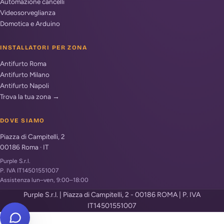
Automazione cancelli
Videosorveglianza
Domotica e Arduino
INSTALLATORI PER ZONA
Antifurto Roma
Antifurto Milano
Antifurto Napoli
Trova la tua zona →
DOVE SIAMO
Piazza di Campitelli, 2
00186
Roma
·
IT
Purple S.r.l.
P. IVA IT14501551007
Assistenza lun–ven, 9:00–18:00
Purple S.r.l. | Piazza di Campitelli, 2 - 00186 ROMA | P. IVA
IT14501551007