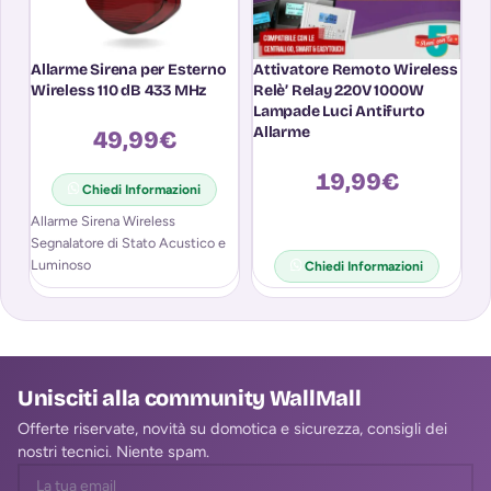
Allarme Sirena per Esterno
Attivatore Remoto Wireless
Ri
Wireless 110 dB 433 MHz
Relè’ Relay 220V 1000W
At
Lampade Luci Antifurto
Allarme
49,99
€
19,99
€
Chiedi Informazioni
Allarme Sirena Wireless
Segnalatore di Stato Acustico e
Luminoso
Chiedi Informazioni
Unisciti alla community WallMall
Offerte riservate, novità su domotica e sicurezza, consigli dei
nostri tecnici. Niente spam.