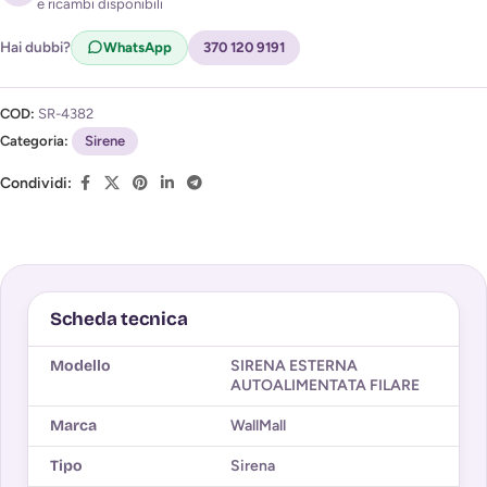
e ricambi disponibili
Acconsento al trattamento dei miei dati per ricevere
l'avviso di disponibilità (
Privacy Policy
)
Hai dubbi?
WhatsApp
370 120 9191
COD:
SR-4382
Categoria:
Sirene
Condividi:
Scheda tecnica
Modello
SIRENA ESTERNA
AUTOALIMENTATA FILARE
Marca
WallMall
Tipo
Sirena