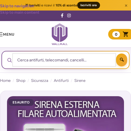
×
🎁
Iscriviti
e ricevi il
10% di sconto
Iscriviti ora
Skip to navigation
Skip to main content
MENU
0
Home
/
Shop
/
Sicurezza
/
Antifurti
/
Sirene
ESAURITO