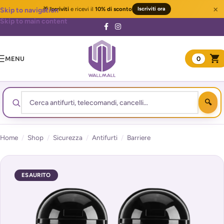
×
🎁
Iscriviti
e ricevi il
10% di sconto
Iscriviti ora
Skip to navigation
Skip to main content
MENU
0
Home
/
Shop
/
Sicurezza
/
Antifurti
/
Barriere
ESAURITO