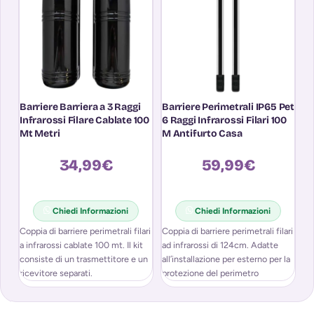
Barriere Barriera a 3 Raggi
Barriere Perimetrali IP65 Pet
Ba
Infrarossi Filare Cablate 100
6 Raggi Infrarossi Filari 100
In
Mt Metri
M Antifurto Casa
Wi
34,99
€
59,99
€
Chiedi Informazioni
Chiedi Informazioni
Coppia di barriere perimetrali filari
Coppia di barriere perimetrali filari
a infrarossi cablate 100 mt. Il kit
ad infrarossi di 124cm. Adatte
consiste di un trasmettitore e un
all’installazione per esterno per la
ricevitore separati.
protezione del perimetro
dell’edificio. Sarà