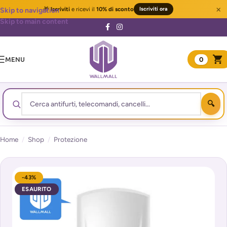
×
🎁
Iscriviti
e ricevi il
10% di sconto
Iscriviti ora
Skip to navigation
Skip to main content
MENU
0
Home
/
Shop
/
Protezione
-43%
ESAURITO