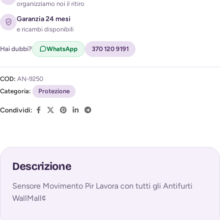
organizziamo noi il ritiro
Acconsento al trattamento dei miei dati per ricevere
Garanzia 24 mesi
l'avviso di disponibilità (
Privacy Policy
)
e ricambi disponibili
Hai dubbi?
WhatsApp
370 120 9191
COD:
AN-9250
Categoria:
Protezione
Condividi:
Descrizione
Sensore Movimento Pir Lavora con tutti gli Antifurti
WallMall¢