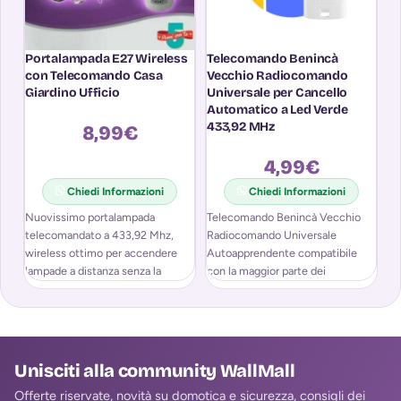
Portalampada E27 Wireless
Telecomando Benincà
T
con Telecomando Casa
Vecchio Radiocomando
4
Giardino Ufficio
Universale per Cancello
Un
Automatico a Led Verde
A
433,92 MHz
8,99
€
4,99
€
Chiedi Informazioni
Chiedi Informazioni
Nuovissimo portalampada
Telecomando Benincà Vecchio
Te
telecomandato a 433,92 Mhz,
Radiocomando Universale
Ra
wireless ottimo per accendere
Autoapprendente compatibile
Ca
lampade a distanza senza la
con la maggior parte dei
43
necessità di agire sull’interruttore.
telecomandi di cancelli elettrici,
co
Quest’
garage, porte di marca
Unisciti alla community WallMall
Offerte riservate, novità su domotica e sicurezza, consigli dei