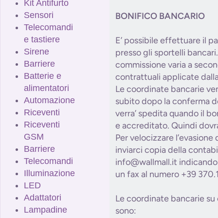
Kit Antifurto
Sensori
BONIFICO BANCARIO
Telecomandi
e tastiere
E’ possibile effettuare il 
Sirene
presso gli sportelli bancari.
Barriere
commissione varia a secon
Batterie e
contrattuali applicate dal
alimentatori
Le coordinate bancarie ve
Automazione
subito dopo la conferma de
Riceventi
verra’ spedita quando il bon
Riceventi
e accreditato. Quindi dovra
GSM
Per velocizzare l’evasione 
Barriere
inviarci copia della contabi
Telecomandi
info@wallmall.it indicando 
Illuminazione
un fax al numero +39 370.
LED
Adattatori
Le coordinate bancarie su c
Lampadine
sono: