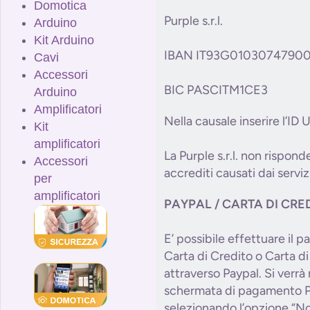
Domotica
Purple s.r.l.
Arduino
Kit Arduino
IBAN IT93G0103074790
Cavi
Accessori
BIC PASCITM1CE3
Arduino
Amplificatori
Nella causale inserire l’ID
Kit
amplificatori
La Purple s.r.l. non risponde
Accessori
accrediti causati dai serviz
per
amplificatori
PAYPAL / CARTA DI CRE
E’ possibile effettuare il
Carta di Credito o Carta d
attraverso Paypal. Si verrà r
schermata di pagamento P
selezionando l’opzione “No