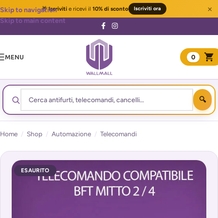
×
🎁
Iscriviti
e ricevi il
10% di sconto
Iscriviti ora
Skip to navigation
Skip to main content
MENU
0
Home
/
Shop
/
Automazione
/
Telecomandi
ESAURITO