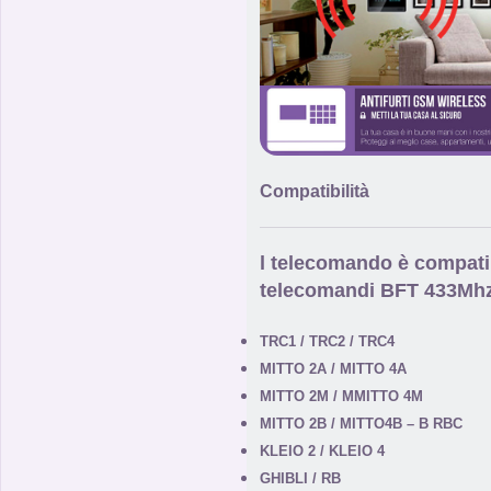
Compatibilità
l telecomando
è compatib
telecomandi BFT 433Mhz
TRC1 / TRC2 / TRC4
MITTO 2A / MITTO 4A
MITTO 2M / MMITTO 4M
MITTO 2B / MITTO4B – B RBC
KLEIO 2 / KLEIO 4
GHIBLI / RB