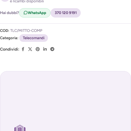
e ricambi disponibili
Acconsento al trattamento dei miei dati per ricevere
l'avviso di disponibilità (
Privacy Policy
)
Hai dubbi?
WhatsApp
370 120 9191
COD:
TLC/MITTO-COMP
Categoria:
Telecomandi
Condividi: