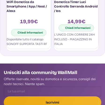
WiFi Domotica da
Domotica Timer Luci
W
Smartphone / App / Nest /
Controllo Serranda Android
A
Alexa
/ Ios
V
19,99
€
14,99
€
Chiedi Informazioni
Chiedi Informazioni
L'UNICO CON CORRIERE 24H
Disponibilie tutto il catalogo
INCLUSO - MAGAZZINO IN
SONOFF SUPPORTA TASTI RF
ITALIA
Unisciti alla community WallMall
Offerte riservate, novità su domotica e sicurezza, consigli dei
nostri tecnici. Niente spam.
Iscrivimi