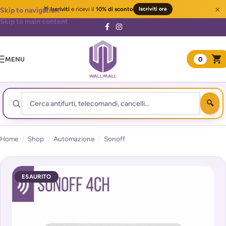
×
🎁
Iscriviti
e ricevi il
10% di sconto
Iscriviti ora
Skip to navigation
Skip to main content
MENU
0
Home
/
Shop
/
Automazione
/
Sonoff
ESAURITO