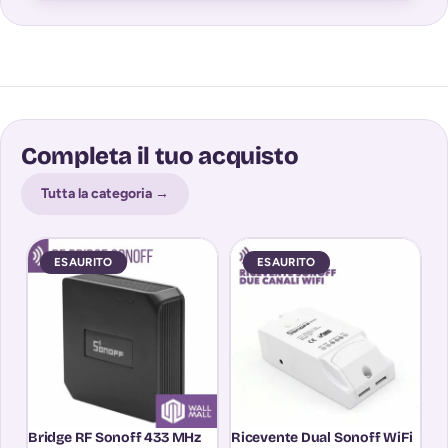
Completa il tuo acquisto
Tutta la categoria →
ESAURITO
ESAURITO
Bridge RF Sonoff 433 MHz
Ricevente Dual Sonoff WiFi
S