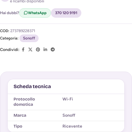
e ricambi disponibili
Acconsento al trattamento dei miei dati per ricevere
l'avviso di disponibilità (
Privacy Policy
)
Hai dubbi?
WhatsApp
370 120 9191
COD:
273789228371
Categoria:
Sonoff
Condividi:
Scheda tecnica
Protocollo
Wi-Fi
domotica
Marca
Sonoff
Tipo
Ricevente