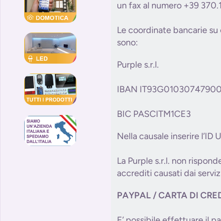
un fax al numero +39 370.
Le coordinate bancarie su c
sono:
Purple s.r.l.
IBAN IT93G0103074790
BIC PASCITM1CE3
Nella causale inserire l’ID
La Purple s.r.l. non risponde
accrediti causati dai serviz
PAYPAL / CARTA DI CRE
E’ possibile effettuare il