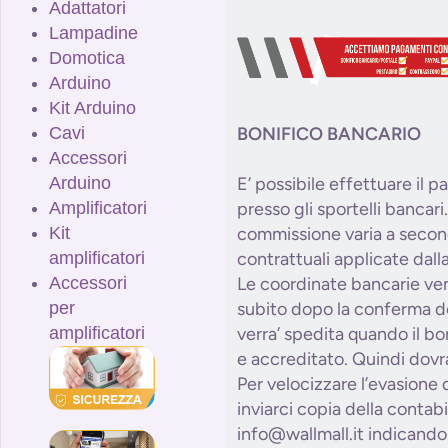
Adattatori
Lampadine
Domotica
Arduino
Kit Arduino
BONIFICO BANCARIO
Cavi
Accessori
E’ possibile effettuare il 
Arduino
presso gli sportelli bancari.
Amplificatori
commissione varia a secon
Kit
contrattuali applicate dal
amplificatori
Le coordinate bancarie ve
Accessori
subito dopo la conferma de
per
verra’ spedita quando il bon
amplificatori
e accreditato. Quindi dovra
Per velocizzare l’evasione 
inviarci copia della contabi
info@wallmall.it indicando 