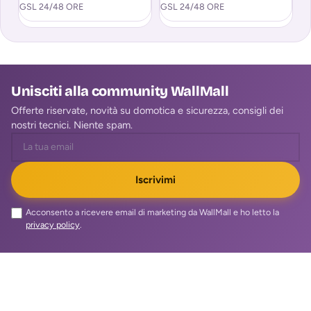
GSL 24/48 ORE
GSL 24/48 ORE
T
Unisciti alla community WallMall
Offerte riservate, novità su domotica e sicurezza, consigli dei
nostri tecnici. Niente spam.
Iscrivimi
Acconsento a ricevere email di marketing da WallMall e ho letto la
privacy policy
.