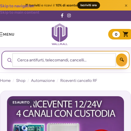
×
🎁
Iscriviti
e ricevi il
10% di sconto
Iscriviti ora
Skip to navigation
Skip to main content
MENU
0
Home
/
Shop
/
Automazione
/
Riceventi cancello RF
ESAURITO