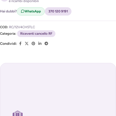
e ricambi disponibili
Acconsento al trattamento dei miei dati per ricevere
l'avviso di disponibilità (
Privacy Policy
)
Hai dubbi?
WhatsApp
370 120 9191
COD:
RC/12V4CH5TLC
Categoria:
Riceventi cancello RF
Condividi: