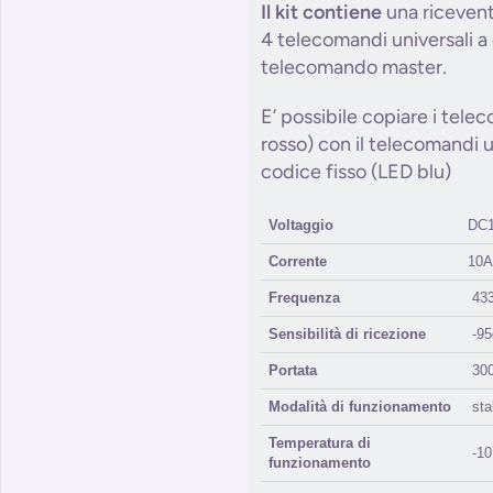
Il kit contiene
una riceven
4 telecomandi universali a
telecomando master.
E’ possibile copiare i tel
rosso) con il telecomandi 
codice fisso (LED blu)
Voltaggio
DC1
Corrente
10A
Frequenza
433
Sensibilità di ricezione
-95
Portata
300
Modalità di funzionamento
stab
Temperatura di
-10
funzionamento