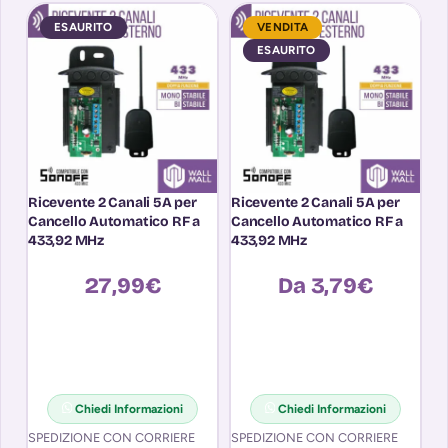
ESAURITO
VENDITA
ESAURITO
Ricevente 2 Canali 5A per
Ricevente 2 Canali 5A per
R
Cancello Automatico RF a
Cancello Automatico RF a
M
433,92 MHz
433,92 MHz
B
Se
7A
27,99
€
Da
3,79
€
A
da
Chiedi Informazioni
Chiedi Informazioni
SO
SPEDIZIONE CON CORRIERE
SPEDIZIONE CON CORRIERE
C