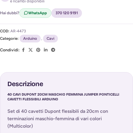
e ricambi disponibili
Acconsento al trattamento dei miei dati per ricevere
l'avviso di disponibilità (
Privacy Policy
)
Hai dubbi?
WhatsApp
370 120 9191
COD:
AR-4473
Categorie:
Arduino
,
Cavi
Condividi:
Descrizione
40 CAVI DUPONT 20CM MASCHIO FEMMINA JUMPER PONTICELLI
CAVETTI FLESSIBILI ARDUINO
Set di 40 cavetti Dupont flessibili da 20cm con
terminazioni maschio-femmina di vari colori
(Multicolor)