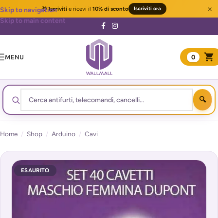
×
🎁
Iscriviti
e ricevi il
10% di sconto
Iscriviti ora
Skip to navigation
Skip to main content
MENU
0
Home
/
Shop
/
Arduino
/
Cavi
ESAURITO