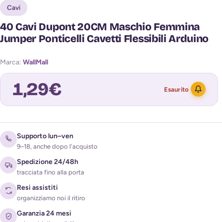
Cavi
40 Cavi Dupont 20CM Maschio Femmina
Jumper Ponticelli Cavetti Flessibili Arduino
Marca:
WallMall
1,29
€
Esaurito
Avvisami quando torna disponibile
Supporto lun–ven
9–18, anche dopo l'acquisto
Spedizione 24/48h
tracciata fino alla porta
Resi assistiti
organizziamo noi il ritiro
Garanzia 24 mesi