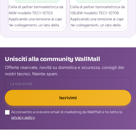
Cella di peltier termoelettrica da
Cella di peltier termoelettrica da
Gu
46W modello TEC1-12703.
136,8W modello TEC1-12709.
is
Applicando una tensione ai capi
Applicando una tensione ai capi
ut
dei collegamenti, un lato della
dei collegamenti, un lato della
pi
cella si
cella si
Unisciti alla community WallMall
Offerte riservate, novità su domotica e sicurezza, consigli dei
nostri tecnici. Niente spam.
Iscrivimi
Acconsento a ricevere email di marketing da WallMall e ho letto la
privacy policy
.