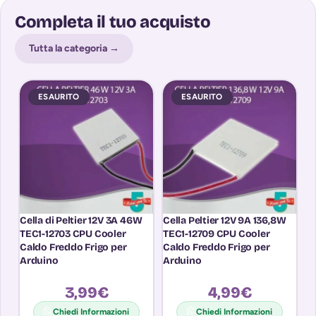
Completa il tuo acquisto
Tutta la categoria →
ESAURITO
ESAURITO
Cella di Peltier 12V 3A 46W
Cella Peltier 12V 9A 136,8W
Gu
TEC1-12703 CPU Cooler
TEC1-12709 CPU Cooler
Pe
Caldo Freddo Frigo per
Caldo Freddo Frigo per
Arduino
Arduino
3,99
€
4,99
€
Chiedi Informazioni
Chiedi Informazioni