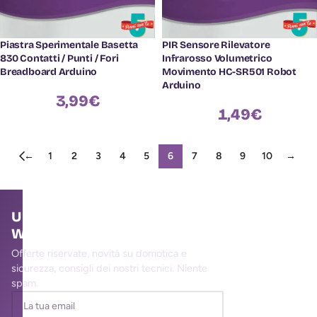
Piastra Sperimentale Basetta
PIR Sensore Rilevatore
830 Contatti / Punti / Fori
Infrarosso Volumetrico
Breadboard Arduino
Movimento HC-SR501 Robot
Arduino
3,99
€
1,49
€
←
1
2
3
4
5
6
7
8
9
10
→
Unisciti alla community
WallMall
Offerte riservate, novità su domotica e
sicurezza, consigli dei nostri tecnici. Niente
spam.