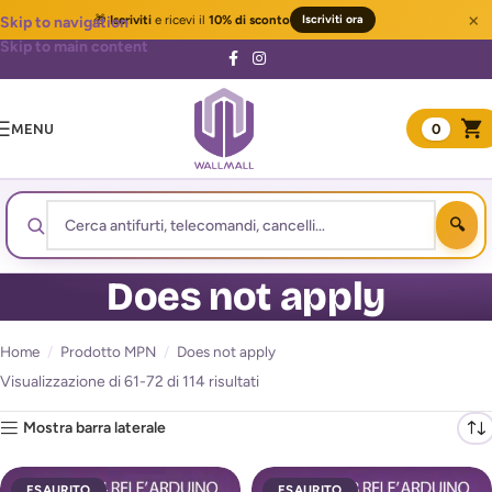
×
🎁
Iscriviti
e ricevi il
10% di sconto
Iscriviti ora
Skip to navigation
Skip to main content
MENU
0
Does not apply
Home
/
Prodotto MPN
/
Does not apply
Visualizzazione di 61-72 di 114 risultati
Mostra barra laterale
ESAURITO
ESAURITO