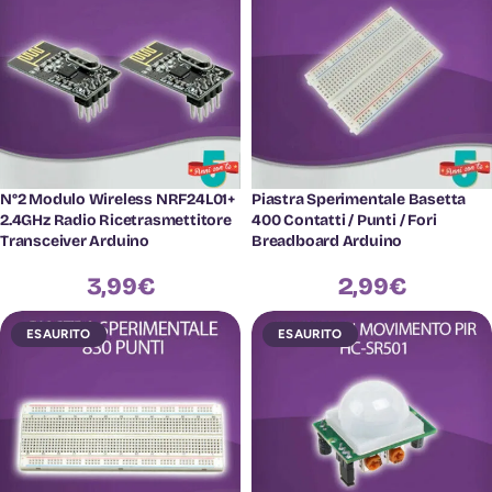
N°2 Modulo Wireless NRF24L01+
Piastra Sperimentale Basetta
2.4GHz Radio Ricetrasmettitore
400 Contatti / Punti / Fori
Transceiver Arduino
Breadboard Arduino
3,99
€
2,99
€
ESAURITO
ESAURITO