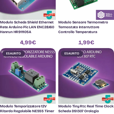
Modulo Scheda Shield Ethernet
Modulo Sensore Termometro
Rete Arduino Pic LAN ENC28J60
Termostato Interruttore
Hanrun HR911105A
Controllo Temperatura
4,99
€
1,99
€
ESAURITO
ESAURITO
Modulo Temporizzatore 12V
Modulo Tiny Rtc Real Time Clock
Ritardo Regolabile NE555 Timer
Scheda DS1307 Orologio