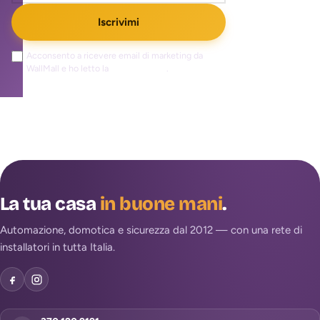
Iscrivimi
Acconsento a ricevere email di marketing da
WallMall e ho letto la
privacy policy
.
La tua casa
in buone mani
.
Automazione, domotica e sicurezza dal 2012 — con una rete di
installatori in tutta Italia.