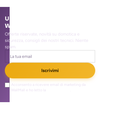
Unisciti alla community
WallMall
Offerte riservate, novità su domotica e
sicurezza, consigli dei nostri tecnici. Niente
spam.
Iscrivimi
Acconsento a ricevere email di marketing da
WallMall e ho letto la
privacy policy
.