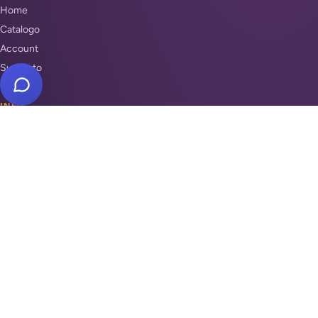
Home
Catalogo
Account
Supporto
INFO
Condizioni di Vendita
Privacy & Cookie Policy
Unisciti a noi
Supporto
REPARTI
Antifurti e sicurezza
Automazione cancelli
Videosorveglianza
Domotica e Arduino