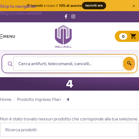
×
🎁
Iscriviti
e ricevi il
10% di sconto
Iscriviti ora
Skip to navigation
Skip to main content
MENU
0
4
Home
/
Prodotto Ingresso Filari
/
4
Non è stato trovato nessun prodotto che corrisponde alla tua selezione.