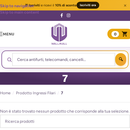
×
🎁
Iscriviti
e ricevi il
10% di sconto
Iscriviti ora
Skip to navigation
Skip to main content
MENU
0
7
Home
/
Prodotto Ingressi Filari
/
7
Non è stato trovato nessun prodotto che corrisponde alla tua selezione.