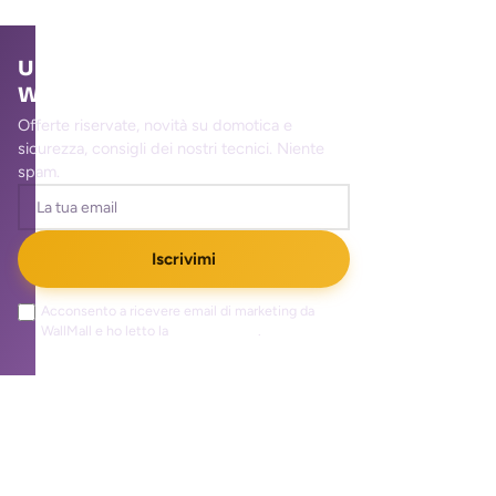
Unisciti alla community
WallMall
Offerte riservate, novità su domotica e
sicurezza, consigli dei nostri tecnici. Niente
spam.
Iscrivimi
Acconsento a ricevere email di marketing da
WallMall e ho letto la
privacy policy
.