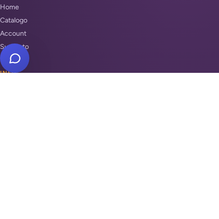
Home
Catalogo
Account
Supporto
INFO
Condizioni di Vendita
Privacy & Cookie Policy
Unisciti a noi
Supporto
REPARTI
Antifurti e sicurezza
Automazione cancelli
Videosorveglianza
Domotica e Arduino