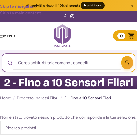
×
🎁
Iscriviti
e ricevi il
10% di sconto
Iscriviti ora
Skip to navigation
Skip to main content
MENU
0
2 - Fino a 10 Sensori Filari
Home
/
Prodotto Ingressi Filari
/
2 - Fino a 10 Sensori Filari
Non è stato trovato nessun prodotto che corrisponde alla tua selezione.