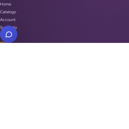
Home
Catalogo
Account
Supporto
INFO
Condizioni di Vendita
Privacy & Cookie Policy
Unisciti a noi
Supporto
REPARTI
Antifurti e sicurezza
Automazione cancelli
Videosorveglianza
Domotica e Arduino