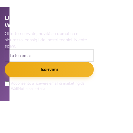
Unisciti alla community
WallMall
Offerte riservate, novità su domotica e
sicurezza, consigli dei nostri tecnici. Niente
spam.
Iscrivimi
Acconsento a ricevere email di marketing da
WallMall e ho letto la
privacy policy
.