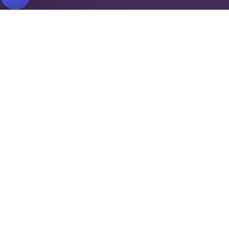
REPARTI
Antifurti e sicurezza
Automazione cancelli
Videosorveglianza
Domotica e Arduino
INSTALLATORI PER ZONA
Antifurto Roma
Antifurto Milano
Antifurto Napoli
Trova la tua zona →
DOVE SIAMO
Piazza di Campitelli, 2
00186
Roma
·
IT
Purple S.r.l.
P. IVA IT14501551007