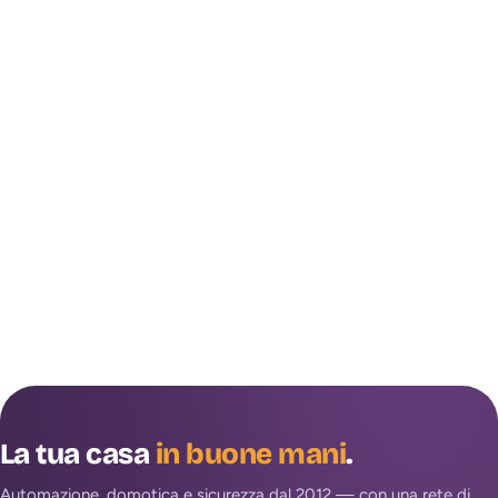
La tua casa
in buone mani
.
Automazione, domotica e sicurezza dal 2012 — con una rete di