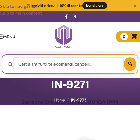
×
🎁
Iscriviti
e ricevi il
10% di sconto
Iscriviti ora
Skip to navigation
Skip to main content
MENU
0
IN-9271
Home
/
IN-9271
Sensore Crepuscolare 220V 10A IP44