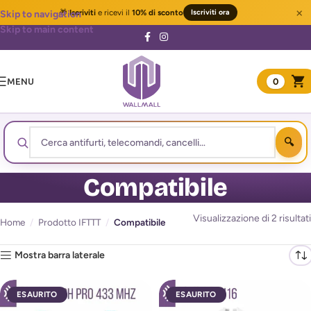
×
🎁
Iscriviti
e ricevi il
10% di sconto
Iscriviti ora
Skip to navigation
Skip to main content
MENU
0
Compatibile
Visualizzazione di 2 risultati
Home
/
Prodotto IFTTT
/
Compatibile
Mostra barra laterale
ESAURITO
ESAURITO