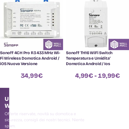
Sonoff 4CH Pro R3 433 MHz Wi-
Sonoff TH16 WiFi Switch
Fi Wireless Domotica Android /
Temperatura e Umidita’
iOS Nuova Versione
Domotica Android / Ios
34,99
€
4,99
€
-
19,99
€
Unisciti alla community
WallMall
Offerte riservate, novità su domotica e
sicurezza, consigli dei nostri tecnici. Niente
spam.