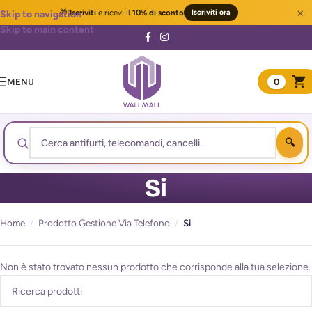
×
🎁
Iscriviti
e ricevi il
10% di sconto
Iscriviti ora
Skip to navigation
Skip to main content
MENU
0
Si
Home
/
Prodotto Gestione Via Telefono
/
Si
Non è stato trovato nessun prodotto che corrisponde alla tua selezione.