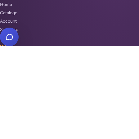
Home
Catalogo
Account
Supporto
INFO
Condizioni di Vendita
Privacy & Cookie Policy
Unisciti a noi
Supporto
REPARTI
Antifurti e sicurezza
Automazione cancelli
Videosorveglianza
Domotica e Arduino