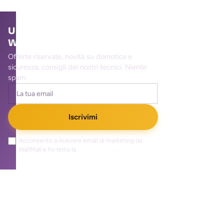
Unisciti alla community
WallMall
Offerte riservate, novità su domotica e
sicurezza, consigli dei nostri tecnici. Niente
spam.
Iscrivimi
Acconsento a ricevere email di marketing da
WallMall e ho letto la
privacy policy
.