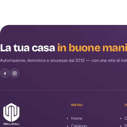
La tua casa
in buone man
Automazione, domotica e sicurezza dal 2012 — con una rete di install
MENU
I
Home
C
Catalogo
P