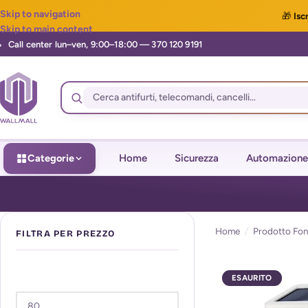
Skip to navigation
🎁
Iscr
Skip to main content
Categorie
Home
Sicurezza
Automazione
Home
/
Prodotto Fon
FILTRA PER PREZZO
ESAURITO