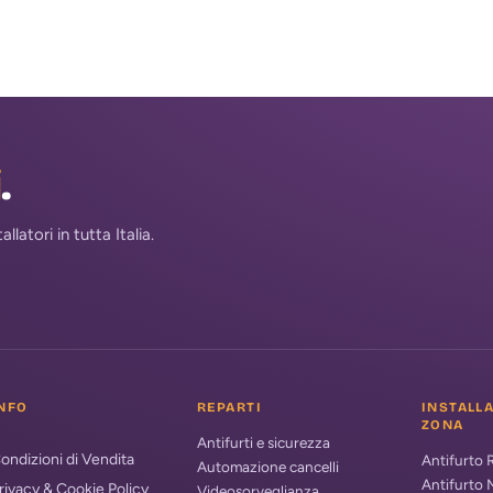
i
.
atori in tutta Italia.
NFO
REPARTI
INSTALL
ZONA
Antifurti e sicurezza
ondizioni di Vendita
Antifurto
Automazione cancelli
Antifurto 
rivacy & Cookie Policy
Videosorveglianza