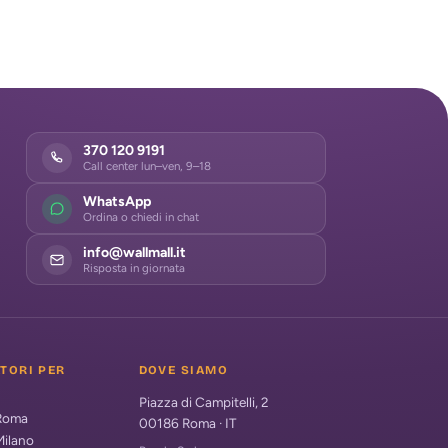
370 120 9191
Call center lun–ven, 9–18
WhatsApp
Ordina o chiedi in chat
info@wallmall.it
Risposta in giornata
ATORI PER
DOVE SIAMO
Piazza di Campitelli, 2
 Roma
00186
Roma
·
IT
Milano