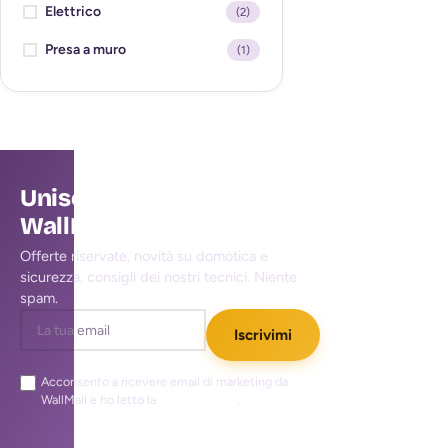
Elettrico
(2)
Presa a muro
(1)
Unisciti alla community
WallMall
Offerte riservate, novità su domotica e
sicurezza, consigli dei nostri tecnici. Niente
spam.
Iscrivimi
Acconsento a ricevere email di marketing da
WallMall e ho letto la
privacy policy
.