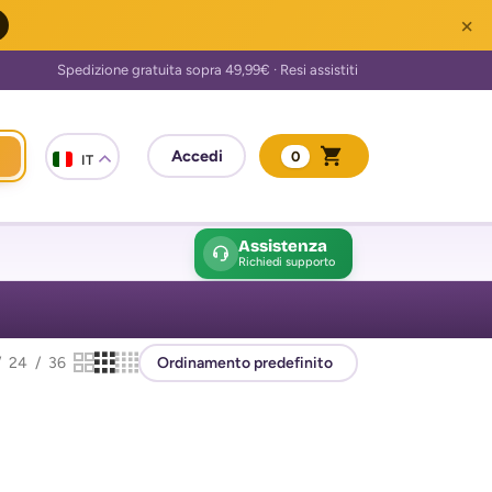
×
0
IT
Assistenza
Richiedi supporto
24
36