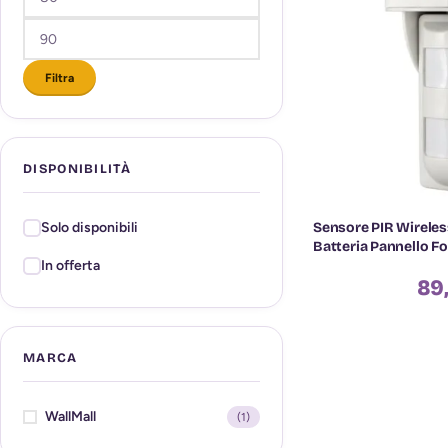
Filtra
DISPONIBILITÀ
Sensore PIR Wireles
Solo disponibili
Batteria Pannello F
In offerta
89
MARCA
WallMall
(1)