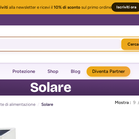
iviti
alla newsletter
e ricevi il
10% di sconto
sul primo ordine
Iscriviti ora
Cerca
Protezione
Shop
Blog
Diventa Partner
Solare
Mostra
9
te di alimentazione
/
Solare