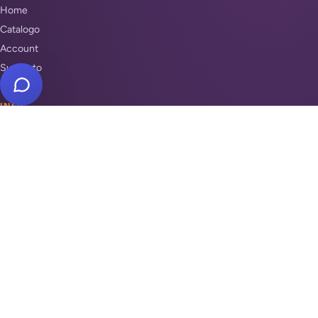
Home
Catalogo
Account
Supporto
INFO
Condizioni di Vendita
Privacy & Cookie Policy
Unisciti a noi
Supporto
REPARTI
Antifurti e sicurezza
Automazione cancelli
Videosorveglianza
Domotica e Arduino