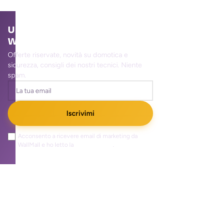
Unisciti alla community
WallMall
Offerte riservate, novità su domotica e
sicurezza, consigli dei nostri tecnici. Niente
spam.
Iscrivimi
Acconsento a ricevere email di marketing da
WallMall e ho letto la
privacy policy
.