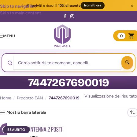
×
🎁
Iscriviti
e ricevi il
10% di sconto
Iscriviti ora
Skip to navigation
Skip to main content
MENU
0
7447267690019
Visualizzazione del risultato
Home
/
Prodotto EAN
/
7447267690019
Mostra barra laterale
ESAURITO