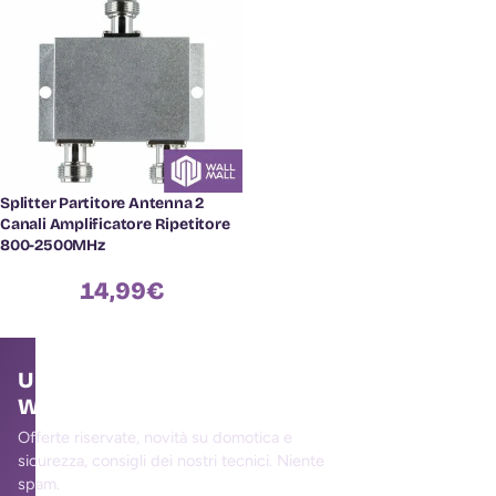
Splitter Partitore Antenna 2
Canali Amplificatore Ripetitore
800-2500MHz
14,99
€
Unisciti alla community
WallMall
Offerte riservate, novità su domotica e
sicurezza, consigli dei nostri tecnici. Niente
spam.