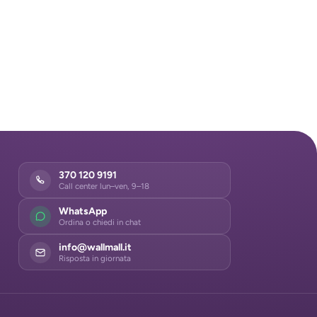
370 120 9191
Call center lun–ven, 9–18
WhatsApp
Ordina o chiedi in chat
info@wallmall.it
Risposta in giornata