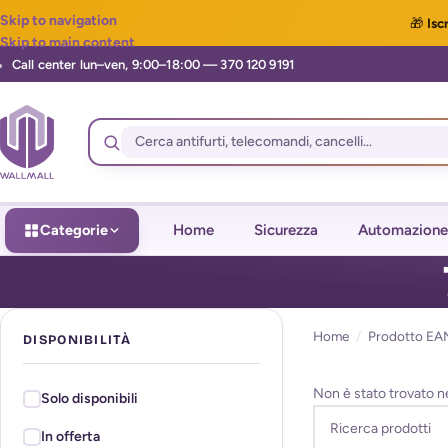
Skip to navigation
🎁
Iscr
Skip to main content
Categorie
Home
Sicurezza
Automazione
Home
/
Prodotto EA
DISPONIBILITÀ
Non è stato trovato n
Solo disponibili
In offerta