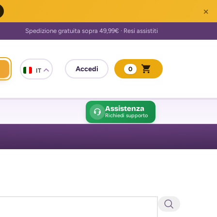
×
0
IT
Assistenza
Richiedi supporto