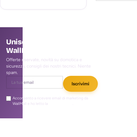
Unisciti alla community
WallMall
Offerte riservate, novità su domotica e
sicurezza, consigli dei nostri tecnici. Niente
spam.
Iscrivimi
Acconsento a ricevere email di marketing da
WallMall e ho letto la
privacy policy
.