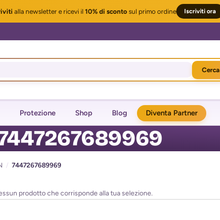
iviti
alla newsletter
e ricevi il
10% di sconto
sul primo ordine
Iscriviti ora
Cerca
Protezione
Shop
Blog
Diventa Partner
7447267689969
N
/
7447267689969
essun prodotto che corrisponde alla tua selezione.