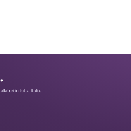
i
.
atori in tutta Italia.