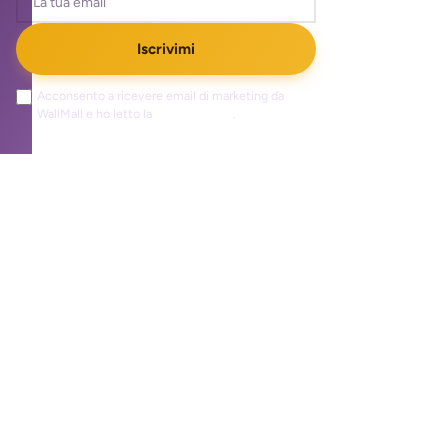
Iscrivimi
Acconsento a ricevere email di marketing da
WallMall e ho letto la
privacy policy
.