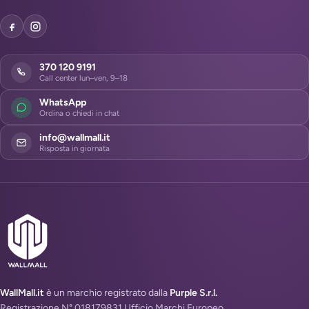
370 120 9191
Call center lun–ven, 9–18
WhatsApp
Ordina o chiedi in chat
info@wallmall.it
Risposta in giornata
WallMall.it
è un marchio registrato dalla
Purple S.r.l.
Registrazione N° 018179831 Ufficio Marchi Europeo