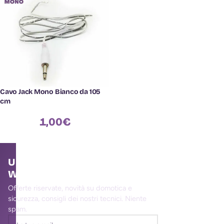
Cavo Jack Mono Bianco da 105
cm
1,00
€
Unisciti alla community
WallMall
Offerte riservate, novità su domotica e
sicurezza, consigli dei nostri tecnici. Niente
spam.