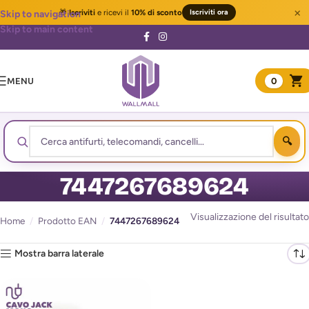
×
🎁
Iscriviti
e ricevi il
10% di sconto
Iscriviti ora
Skip to navigation
Skip to main content
MENU
0
7447267689624
Visualizzazione del risultato
Home
/
Prodotto EAN
/
7447267689624
Mostra barra laterale