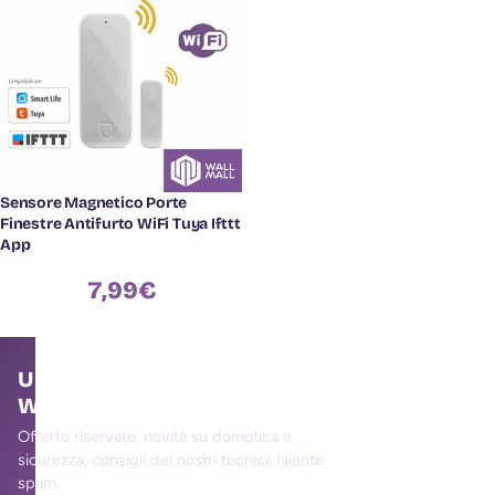
Sensore Magnetico Porte
Finestre Antifurto WiFi Tuya Ifttt
App
7,99
€
Unisciti alla community
WallMall
Offerte riservate, novità su domotica e
sicurezza, consigli dei nostri tecnici. Niente
spam.