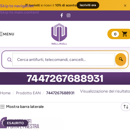
×
🎁
Iscriviti
e ricevi il
10% di sconto
Iscriviti ora
Skip to navigation
Skip to main content
MENU
0
7447267688931
Visualizzazione del risultato
Home
/
Prodotto EAN
/
7447267688931
Mostra barra laterale
ESAURITO