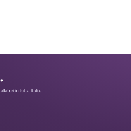
i
.
atori in tutta Italia.