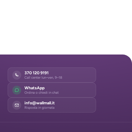
370 120 9191
Call center lun–ven, 9–18
WhatsApp
Ordina o chiedi in chat
info@wallmall.it
Risposta in giornata