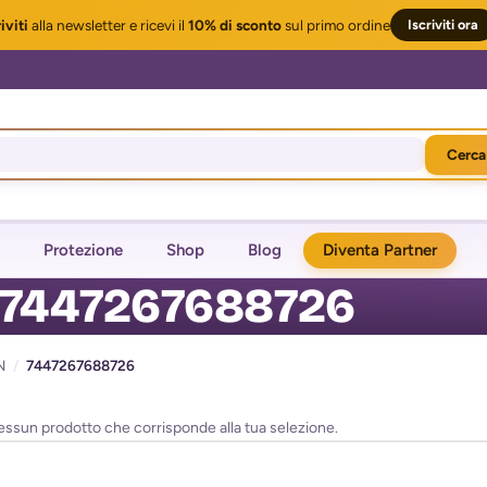
iviti
alla newsletter
e ricevi il
10% di sconto
sul primo ordine
Iscriviti ora
Cerca
Protezione
Shop
Blog
Diventa Partner
7447267688726
N
/
7447267688726
essun prodotto che corrisponde alla tua selezione.