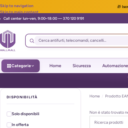
Skip to navigation
🎁
Iscr
Skip to main content
Categorie
Home
Sicurezza
Automazione
Home
/
Prodotto EA
DISPONIBILITÀ
Non è stato trovato n
Solo disponibili
In offerta