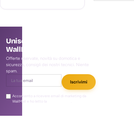
Unisciti alla community
WallMall
Offerte riservate, novità su domotica e
sicurezza, consigli dei nostri tecnici. Niente
spam.
Iscrivimi
Acconsento a ricevere email di marketing da
WallMall e ho letto la
privacy policy
.