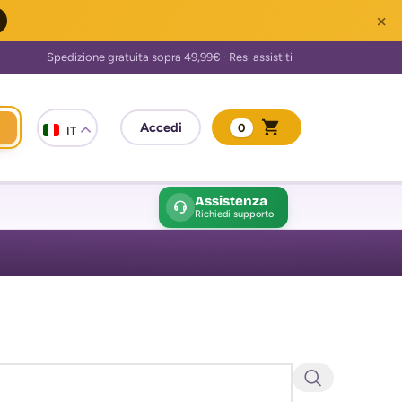
×
0
IT
Assistenza
Richiedi supporto