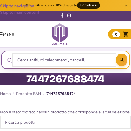
×
🎁
Iscriviti
e ricevi il
10% di sconto
Iscriviti ora
Skip to navigation
Skip to main content
MENU
0
7447267688474
Home
/
Prodotto EAN
/
7447267688474
Non è stato trovato nessun prodotto che corrisponde alla tua selezione.