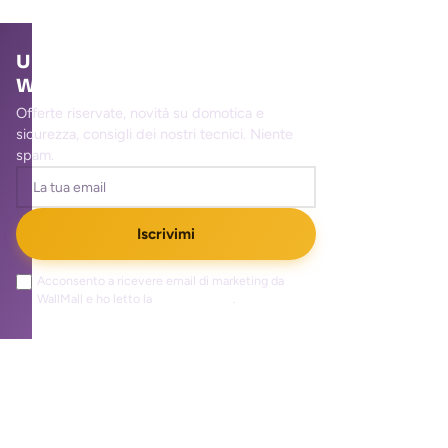
Unisciti alla community
WallMall
Offerte riservate, novità su domotica e
sicurezza, consigli dei nostri tecnici. Niente
spam.
Iscrivimi
Acconsento a ricevere email di marketing da
WallMall e ho letto la
privacy policy
.