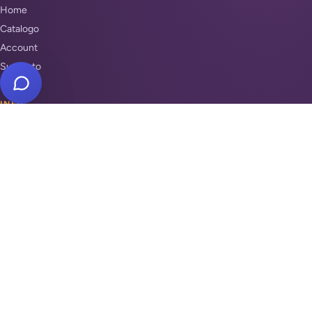
Home
Catalogo
Account
Supporto
INFO
Condizioni di Vendita
Privacy & Cookie Policy
Unisciti a noi
Supporto
REPARTI
Antifurti e sicurezza
Automazione cancelli
Videosorveglianza
Domotica e Arduino