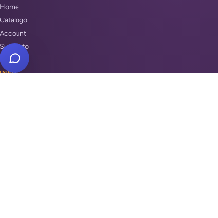
Home
Catalogo
Account
Supporto
INFO
Condizioni di Vendita
Privacy & Cookie Policy
Unisciti a noi
Supporto
REPARTI
Antifurti e sicurezza
Automazione cancelli
Videosorveglianza
Domotica e Arduino