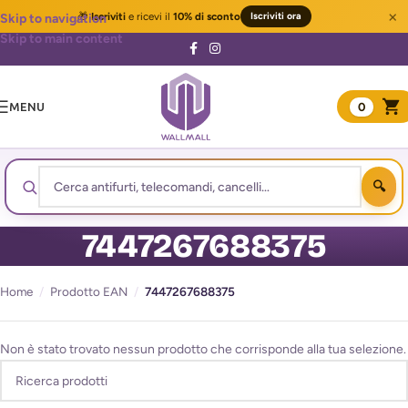
×
🎁
Iscriviti
e ricevi il
10% di sconto
Iscriviti ora
Skip to navigation
Skip to main content
MENU
0
7447267688375
Home
/
Prodotto EAN
/
7447267688375
Non è stato trovato nessun prodotto che corrisponde alla tua selezione.