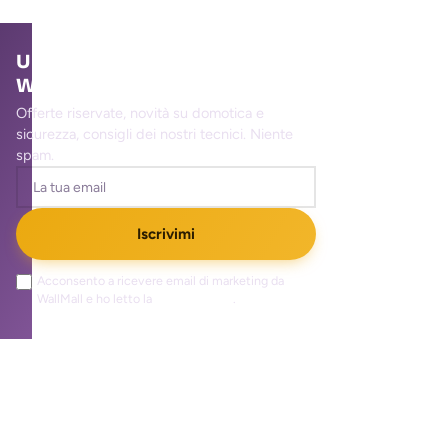
Unisciti alla community
WallMall
Offerte riservate, novità su domotica e
sicurezza, consigli dei nostri tecnici. Niente
spam.
Iscrivimi
Acconsento a ricevere email di marketing da
WallMall e ho letto la
privacy policy
.