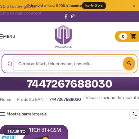
×
🎁
Iscriviti
e ricevi il
10% di sconto
Iscriviti ora
Skip to navigation
Skip to main content
MENU
0
7447267688030
Visualizzazione del risultato
Home
/
Prodotto EAN
/
7447267688030
Mostra barra laterale
ESAURITO