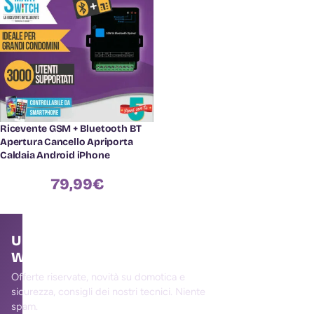
Ricevente GSM + Bluetooth BT
Apertura Cancello Apriporta
Caldaia Android iPhone
79,99
€
Unisciti alla community
WallMall
Offerte riservate, novità su domotica e
sicurezza, consigli dei nostri tecnici. Niente
spam.