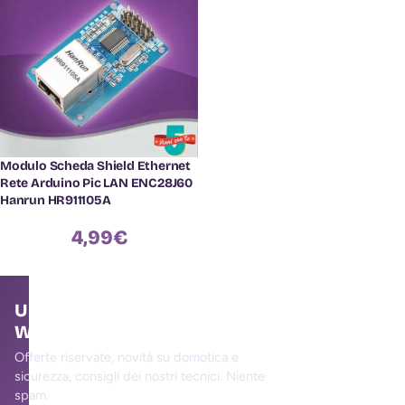
Modulo Scheda Shield Ethernet
Rete Arduino Pic LAN ENC28J60
Hanrun HR911105A
4,99
€
Unisciti alla community
WallMall
Offerte riservate, novità su domotica e
sicurezza, consigli dei nostri tecnici. Niente
spam.