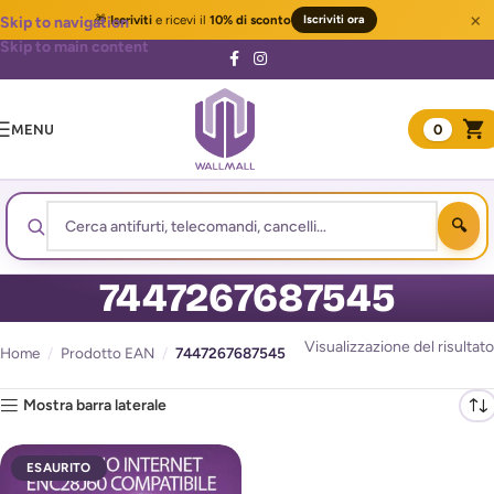
×
🎁
Iscriviti
e ricevi il
10% di sconto
Iscriviti ora
Skip to navigation
Skip to main content
MENU
0
7447267687545
Visualizzazione del risultato
Home
/
Prodotto EAN
/
7447267687545
Mostra barra laterale
ESAURITO