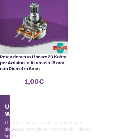
Potenziometro Lineare 20 Kohm
per Arduino in Alluminio 15 mm
con Diametro 6mm
1,00
€
Unisciti alla community
WallMall
Offerte riservate, novità su domotica e
sicurezza, consigli dei nostri tecnici. Niente
spam.