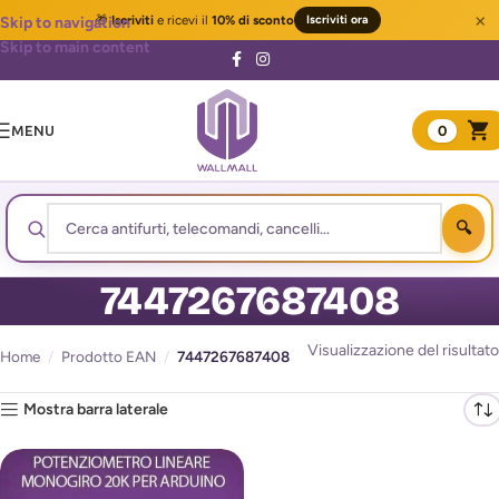
×
🎁
Iscriviti
e ricevi il
10% di sconto
Iscriviti ora
Skip to navigation
Skip to main content
MENU
0
7447267687408
Visualizzazione del risultato
Home
/
Prodotto EAN
/
7447267687408
Mostra barra laterale