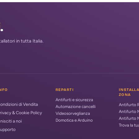
i
.
atori in tutta Italia.
NFO
REPARTI
INSTALL
ZONA
Antifurti e sicurezza
ondizioni di Vendita
Antifurto
Automazione cancelli
Antifurto 
rivacy & Cookie Policy
Videosorveglianza
Antifurto 
Domotica e Arduino
nisciti a noi
Trova la t
upporto