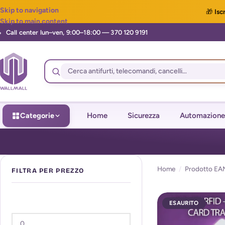
Skip to navigation
🎁
Iscr
Skip to main content
Categorie
Home
Sicurezza
Automazione
Home
/
Prodotto EA
FILTRA PER PREZZO
ESAURITO