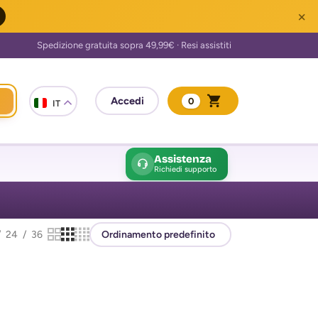
×
0
IT
Assistenza
Richiedi supporto
24
36