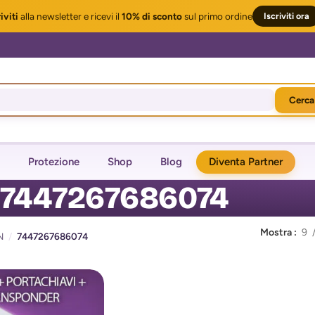
iviti
alla newsletter
e ricevi il
10% di sconto
sul primo ordine
Iscriviti ora
Cerca
Protezione
Shop
Blog
Diventa Partner
7447267686074
Mostra
9
N
/
7447267686074