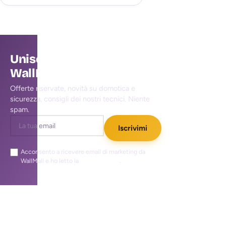
Unisciti alla community
WallMall
Offerte riservate, novità su domotica e
sicurezza, consigli dei nostri tecnici. Niente
spam.
Iscrivimi
Acconsento a ricevere email di marketing da
WallMall e ho letto la
privacy policy
.