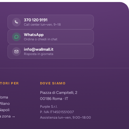
370 120 9191
Call center lun–ven, 9–18
WhatsApp
Ordina o chiedi in chat
info@wallmall.it
Risposta in giornata
ATORI PER
DOVE SIAMO
Piazza di Campitelli, 2
 Roma
00186
Roma
·
IT
Milano
Purple S.r.l.
Napoli
P. IVA IT14501551007
ua zona →
Assistenza lun–ven, 9:00–18:00