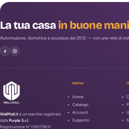
La tua casa
in buone man
Automazione, domotica e sicurezza dal 2012 — con una rete di install
MENU
I
Home
C
Catalogo
P
Account
U
WallMall.it
è un marchio registrato
Supporto
S
dalla
Purple S.r.l.
Registrazione N° 018179831