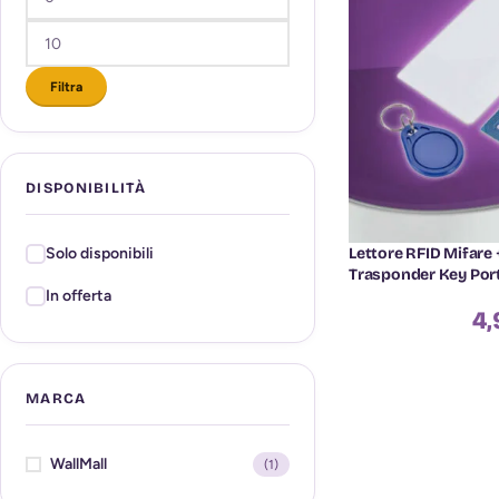
Filtra
DISPONIBILITÀ
Lettore RFID Mifare 
Solo disponibili
Trasponder Key Port
In offerta
4,
MARCA
WallMall
(1)