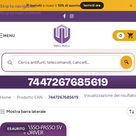
×
🎁
Iscriviti
e ricevi il
10% di sconto
Iscriviti ora
Skip to navigation
Skip to main content
MENU
0
7447267685619
Visualizzazione del risultato
Home
/
Prodotto EAN
/
7447267685619
Mostra barra laterale
ESAURITO